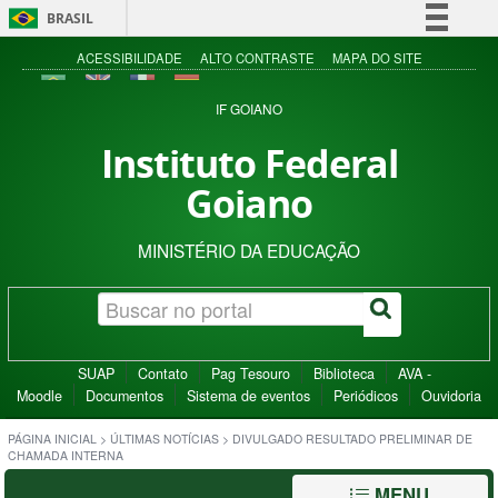
BRASIL
Simplifique!
ACESSIBILIDADE
ALTO CONTRASTE
MAPA DO SITE
Comunica BR
IF GOIANO
Participe
Instituto Federal
Acesso à informação
Goiano
Legislação
Canais
MINISTÉRIO DA EDUCAÇÃO
SUAP
Contato
Pag Tesouro
Biblioteca
AVA -
Moodle
Documentos
Sistema de eventos
Periódicos
Ouvidoria
PÁGINA INICIAL
>
ÚLTIMAS NOTÍCIAS
>
DIVULGADO RESULTADO PRELIMINAR DE
CHAMADA INTERNA
MENU