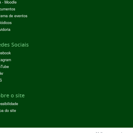
 - Moodle
cumentos
tema de eventos
iódicos
idoria
des Sociais
cebook
tagram
uTube
ckr
S
bre o site
ssibilidade
a do site