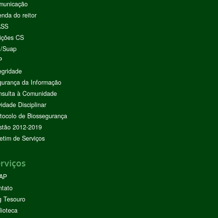
municação
nda do reitor
ASS
ições CS
I/Suap
P
egridade
urança da Informação
nsulta à Comunidade
vidade Disciplinar
tocolo de Biossegurança
stão 2012-2019
etim de Serviços
rviços
AP
ntato
g Tesouro
lioteca