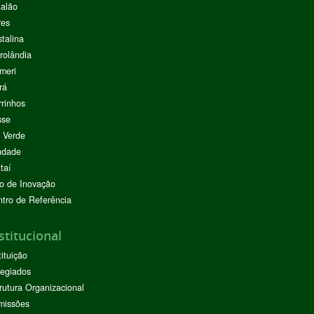
alão
res
stalina
rolândia
meri
rá
rinhos
sse
 Verde
ndade
taí
o de Inovação
tro de Referência
stitucional
tituição
egiados
rutura Organizacional
missões