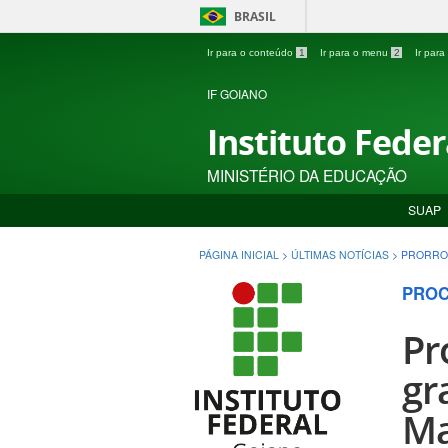
BRASIL
Ir para o conteúdo
1
Ir para o menu
2
Ir par
IF GOIANO
Instituto Fede
MINISTÉRIO DA EDUCAÇÃO
SUAP
PÁGINA INICIAL
>
ÚLTIMAS NOTÍCIAS
>
PRORROG
PROC
Pr
gr
Ma