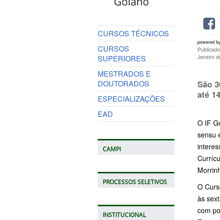
CURSOS TÉCNICOS
powered b
CURSOS
Publicad
SUPERIORES
Janeiro 
MESTRADOS E
DOUTORADOS
São 3
até 1
ESPECIALIZAÇÕES
EAD
O IF G
sensu 
intere
CAMPI
Curríc
Morrin
PROCESSOS SELETIVOS
O Curso
às sext
com po
INSTITUCIONAL