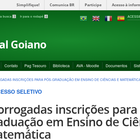
Simplifique!
Comunica BR
Participe
Acesso à infor
ACESSI
a a busca
3
Ir para o rodapé
4
ral Goiano
Contato
Pag Tesouro
Biblioteca
AVA - Moodle
Documentos
Sis
ADAS INSCRIÇÕES PARA PÓS-GRADUAÇÃO EM ENSINO DE CIÊNCIAS E MATEMÁTIC
ESSO SELETIVO
orrogadas inscrições para
aduação em Ensino de Ciê
temática