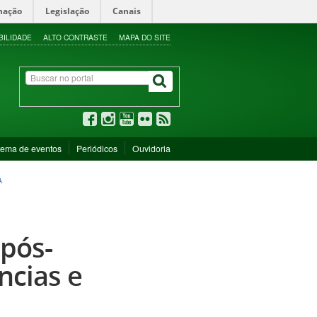
mação
Legislação
Canais
BILIDADE
ALTO CONTRASTE
MAPA DO SITE
tema de eventos
Periódicos
Ouvidoria
A
 pós-
ncias e