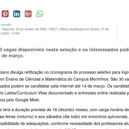
y
social2s
o: Segunda, 24 de Janeiro de 2022, 10h27
|
Última atualização em Quinta, 27 de
de 2022, 11h49
0 vagas disponíveis nesta seleção e os interessados pod
4 de março.
oiano divulga retificação no cronograma do processo seletivo para in
em Ensino de Ciências e Matemática do Campus Morrinhos. São 30 vag
ssados podem se candidatar pela internet até 14 de março. Os candidat
ulo Lattes/Curriculum Vitae documentado e entrevista online realizad
hos pelo Google Meet.
 terá a duração prevista de 18 (dezoito) meses, com carga horária de
as-feiras (noturno) e aos sábados (dia todo) em encontros quinzenais,
ssibilidade de adequações, conforme necessidade dos professores at