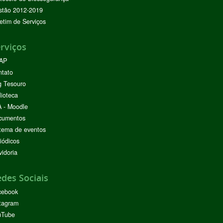
stão 2012-2019
etim de Serviços
rviços
AP
ntato
g Tesouro
lioteca
 - Moodle
cumentos
tema de eventos
iódicos
idoria
des Sociais
cebook
tagram
uTube