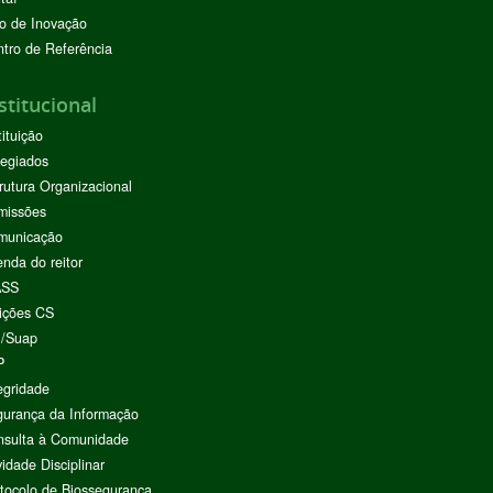
o de Inovação
tro de Referência
stitucional
tituição
egiados
rutura Organizacional
missões
municação
nda do reitor
ASS
ições CS
I/Suap
P
egridade
urança da Informação
nsulta à Comunidade
vidade Disciplinar
tocolo de Biossegurança