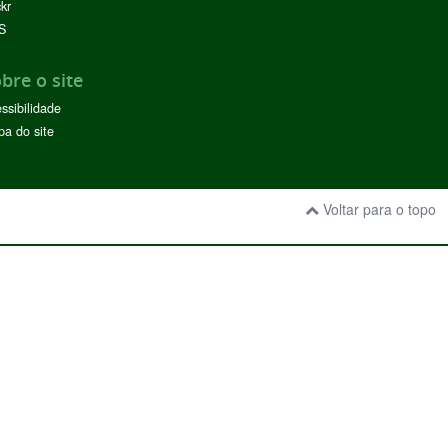
ckr
S
bre o site
ssibilidade
a do site
Voltar para o topo