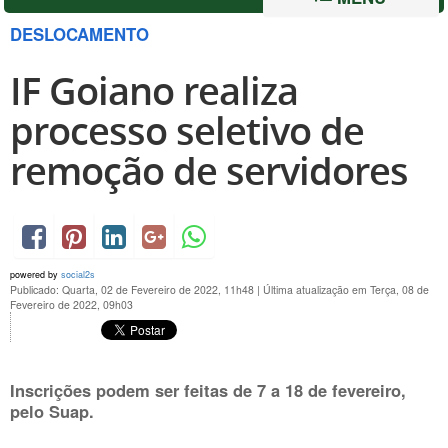
DESLOCAMENTO
IF Goiano realiza
processo seletivo de
remoção de servidores
powered by
social2s
Publicado: Quarta, 02 de Fevereiro de 2022, 11h48
|
Última atualização em Terça, 08 de
Fevereiro de 2022, 09h03
Inscrições podem ser feitas de
7 a 18 de fevereiro
,
pelo Suap.