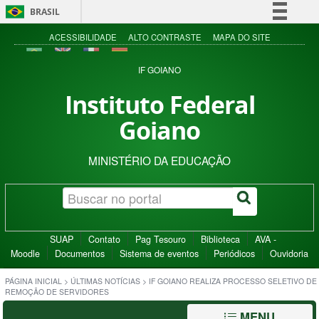
BRASIL
Simplifique!
ACESSIBILIDADE
ALTO CONTRASTE
MAPA DO SITE
Comunica BR
IF GOIANO
Participe
Instituto Federal
Acesso à informação
Goiano
Legislação
Canais
MINISTÉRIO DA EDUCAÇÃO
SUAP
Contato
Pag Tesouro
Biblioteca
AVA -
Moodle
Documentos
Sistema de eventos
Periódicos
Ouvidoria
PÁGINA INICIAL
>
ÚLTIMAS NOTÍCIAS
>
IF GOIANO REALIZA PROCESSO SELETIVO DE
REMOÇÃO DE SERVIDORES
MENU