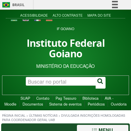
BRASIL
Simplifique!
ACESSIBILIDADE
ALTO CONTRASTE
MAPA DO SITE
Comunica BR
IF GOIANO
Participe
Instituto Federal
Acesso à informação
Goiano
Legislação
Canais
MINISTÉRIO DA EDUCAÇÃO
SUAP
Contato
Pag Tesouro
Biblioteca
AVA -
Moodle
Documentos
Sistema de eventos
Periódicos
Ouvidoria
PÁGINA INICIAL
>
ÚLTIMAS NOTÍCIAS
>
DIVULGADA INSCRIÇÕES HOMOLOGADAS
PARA COORDENADOR GERAL UAB
MENU