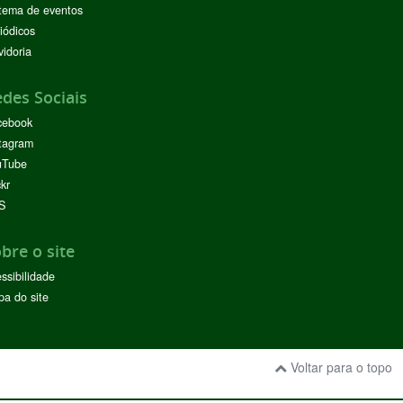
tema de eventos
iódicos
idoria
des Sociais
cebook
tagram
uTube
ckr
S
bre o site
ssibilidade
a do site
Voltar para o topo