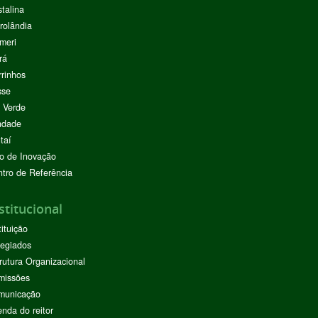
stalina
rolândia
meri
rá
rinhos
sse
 Verde
ndade
taí
o de Inovação
tro de Referência
stitucional
tituição
egiados
rutura Organizacional
missões
municação
nda do reitor