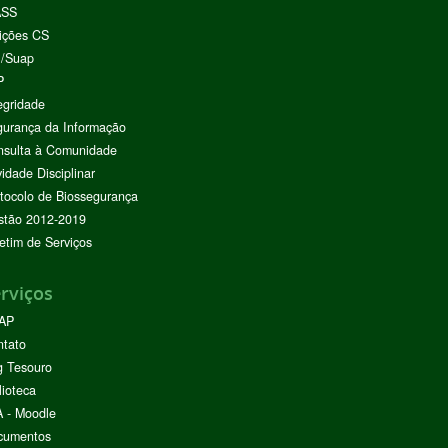
ASS
ições CS
I/Suap
P
egridade
urança da Informação
nsulta à Comunidade
vidade Disciplinar
tocolo de Biossegurança
stão 2012-2019
etim de Serviços
rviços
AP
ntato
g Tesouro
lioteca
 - Moodle
cumentos