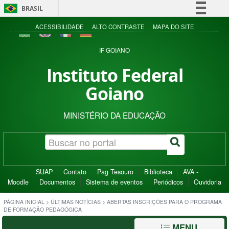
BRASIL
Simplifique!
ACESSIBILIDADE
ALTO CONTRASTE
MAPA DO SITE
Comunica BR
IF GOIANO
Participe
Instituto Federal
Acesso à informação
Goiano
Legislação
Canais
MINISTÉRIO DA EDUCAÇÃO
SUAP
Contato
Pag Tesouro
Biblioteca
AVA -
Moodle
Documentos
Sistema de eventos
Periódicos
Ouvidoria
PÁGINA INICIAL
>
ÚLTIMAS NOTÍCIAS
>
ABERTAS INSCRIÇÕES PARA O PROGRAMA
DE FORMAÇÃO PEDAGÓGICA
MENU