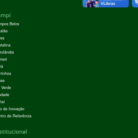
ampi
mpos Belos
alão
res
stalina
rolândia
meri
rá
rinhos
sse
 Verde
ndade
taí
o de Inovação
tro de Referência
stitucional