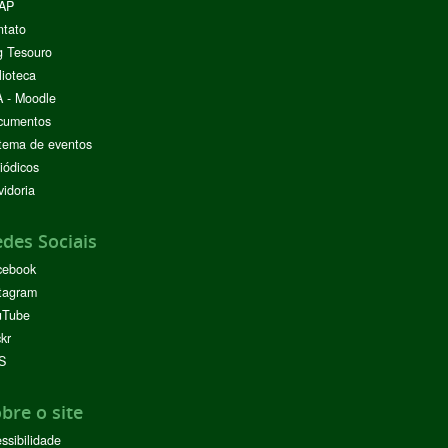
AP
ntato
g Tesouro
lioteca
 - Moodle
cumentos
tema de eventos
iódicos
idoria
des Sociais
cebook
tagram
uTube
ckr
S
bre o site
ssibilidade