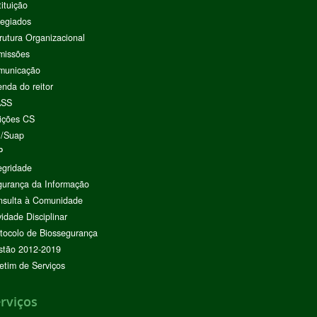
tituição
egiados
rutura Organizacional
missões
municação
nda do reitor
ASS
ições CS
I/Suap
P
egridade
urança da Informação
nsulta à Comunidade
vidade Disciplinar
tocolo de Biossegurança
stão 2012-2019
etim de Serviços
rviços