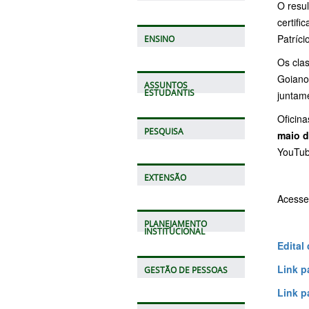
O resu
certifi
Patríci
ENSINO
Os clas
Goiano
ASSUNTOS
ESTUDANTIS
juntame
Oficina
PESQUISA
maio d
YouTu
EXTENSÃO
Acesse
PLANEJAMENTO
INSTITUCIONAL
Edital
Link p
GESTÃO DE PESSOAS
Link p