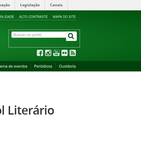
mação
Legislação
Canais
BILIDADE
ALTO CONTRASTE
MAPA DO SITE
tema de eventos
Periódicos
Ouvidoria
l Literário