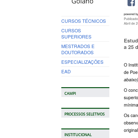
powered b
Publicado
CURSOS TÉCNICOS
Abril de 
CURSOS
SUPERIORES
Estud
MESTRADOS E
a 25 
DOUTORADOS
ESPECIALIZAÇÕES
O Insti
EAD
de Poe
abaixo
O conc
CAMPI
superio
mínima
PROCESSOS SELETIVOS
Os can
observa
origina
INSTITUCIONAL