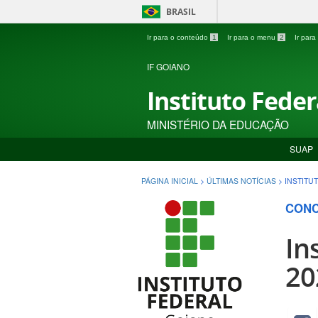
BRASIL
Ir para o conteúdo
1
Ir para o menu
2
Ir par
IF GOIANO
Instituto Fede
MINISTÉRIO DA EDUCAÇÃO
SUAP
PÁGINA INICIAL
>
ÚLTIMAS NOTÍCIAS
>
INSTITU
CON
In
20