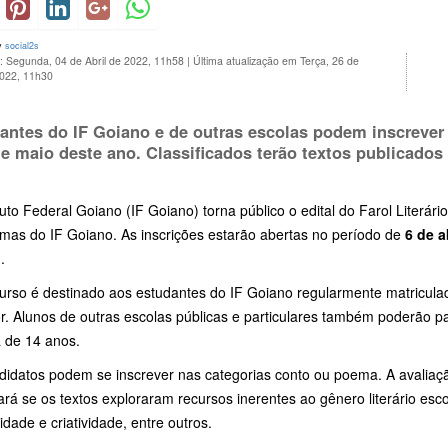
y
social2s
: Segunda, 04 de Abril de 2022, 11h58
|
Última atualização em Terça, 26 de
2022, 11h30
antes do IF Goiano e de outras escolas podem inscreve
de maio deste ano
. Classificados terão textos publicados e
tuto Federal Goiano (IF Goiano) torna público o edital do Farol Literár
mas do IF Goiano. As inscrições estarão abertas no período de
6 de a
)
.
urso é destinado aos estudantes do IF Goiano regularmente matricula
r. Alunos de outras escolas públicas e particulares também poderão p
 de 14 anos.
didatos podem se inscrever nas categorias conto ou poema. A avaliaç
rá se os textos exploraram recursos inerentes ao gênero literário esc
lidade e criatividade, entre outros.