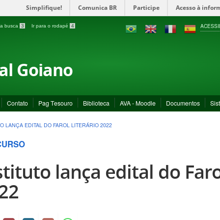
Simplifique!
Comunica BR
Participe
Acesso à infor
ACESSI
a a busca
3
Ir para o rodapé
4
ral Goiano
Contato
Pag Tesouro
Biblioteca
AVA - Moodle
Documentos
Sis
TO LANÇA EDITAL DO FAROL LITERÁRIO 2022
CURSO
stituto lança edital do Faro
22