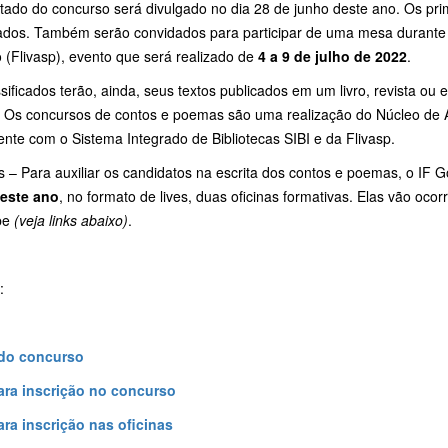
ltado do concurso será divulgado no dia 28 de junho deste ano. Os pr
cados. Também serão convidados para participar de uma mesa durante a
o (Flivasp), evento que será realizado de
4 a 9 de julho de 2022
.
sificados terão, ainda, seus textos publicados em um livro, revista ou
 Os concursos de contos e poemas são uma realização do Núcleo de Ar
nte com o Sistema Integrado de Bibliotecas SIBI e da Flivasp.
s – Para auxiliar os candidatos na escrita dos contos e poemas, o IF G
este ano
, no formato de lives, duas oficinas formativas. Elas vão ocor
be
(veja links abaixo)
.
:
 do concurso
ara inscrição no concurso
ara inscrição nas oficinas