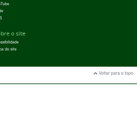
uTube
ckr
S
bre o site
ssibilidade
a do site
Voltar para o topo