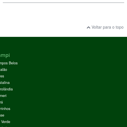
Voltar para o topo
ampi
mpos Belos
alão
res
stalina
rolândia
meri
rá
rinhos
sse
 Verde