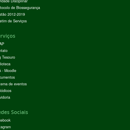
vidade Disciplinar
tocolo de Biossegurança
stão 2012-2019
etim de Serviços
rviços
AP
ntato
g Tesouro
lioteca
 - Moodle
cumentos
tema de eventos
iódicos
idoria
des Sociais
cebook
tagram