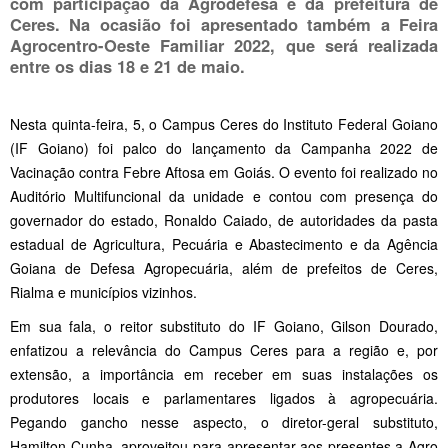
com participação da Agrodefesa e da prefeitura de
Ceres. Na ocasião foi apresentado também a Feira
Agrocentro-Oeste Familiar 2022, que será realizada
entre os dias
18 e 21 de maio
.
Nesta quinta-feira, 5, o Campus Ceres do Instituto Federal Goiano
(IF Goiano) foi palco do lançamento da Campanha 2022 de
Vacinação contra Febre Aftosa em Goiás. O evento foi realizado no
Auditório Multifuncional da unidade e contou com presença do
governador do estado, Ronaldo Caiado, de autoridades da pasta
estadual de Agricultura, Pecuária e Abastecimento e da Agência
Goiana de Defesa Agropecuária, além de prefeitos de Ceres,
Rialma e municípios vizinhos.
Em sua fala, o reitor substituto do IF Goiano, Gilson Dourado,
enfatizou a relevância do Campus Ceres para a região e, por
extensão, a importância em receber em suas instalações os
produtores locais e parlamentares ligados à agropecuária.
Pegando gancho nesse aspecto, o diretor-geral substituto,
Hamilton Cunha, aproveitou para apresentar aos presentes a Agro