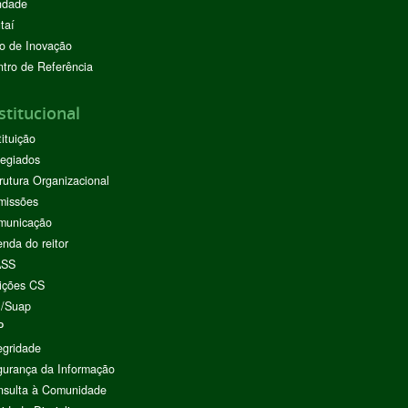
ndade
taí
o de Inovação
tro de Referência
stitucional
tituição
egiados
rutura Organizacional
missões
municação
nda do reitor
ASS
ições CS
I/Suap
P
egridade
urança da Informação
nsulta à Comunidade