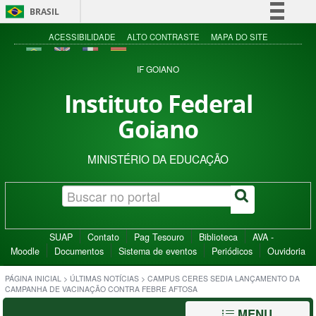
BRASIL
Simplifique!
ACESSIBILIDADE
ALTO CONTRASTE
MAPA DO SITE
Comunica BR
IF GOIANO
Participe
Instituto Federal
Acesso à informação
Goiano
Legislação
Canais
MINISTÉRIO DA EDUCAÇÃO
SUAP
Contato
Pag Tesouro
Biblioteca
AVA -
Moodle
Documentos
Sistema de eventos
Periódicos
Ouvidoria
PÁGINA INICIAL
>
ÚLTIMAS NOTÍCIAS
>
CAMPUS CERES SEDIA LANÇAMENTO DA
CAMPANHA DE VACINAÇÃO CONTRA FEBRE AFTOSA
MENU