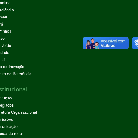
stalina
rolândia
meri
rá
rinhos
sse
 Verde
ndade
taí
o de Inovação
tro de Referência
stitucional
tituição
egiados
rutura Organizacional
missões
municação
nda do reitor