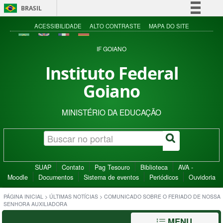
BRASIL
Simplifique!
ACESSIBILIDADE
ALTO CONTRASTE
MAPA DO SITE
Comunica BR
IF GOIANO
Participe
Instituto Federal
Acesso à informação
Goiano
Legislação
Canais
MINISTÉRIO DA EDUCAÇÃO
SUAP
Contato
Pag Tesouro
Biblioteca
AVA -
Moodle
Documentos
Sistema de eventos
Periódicos
Ouvidoria
PÁGINA INICIAL
>
ÚLTIMAS NOTÍCIAS
>
COMUNICADO SOBRE O FERIADO DE NOSSA
SENHORA AUXILIADORA
MENU