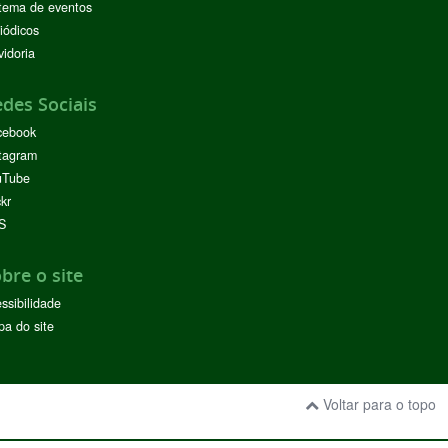
tema de eventos
iódicos
idoria
des Sociais
cebook
tagram
uTube
ckr
S
bre o site
ssibilidade
a do site
Voltar para o topo