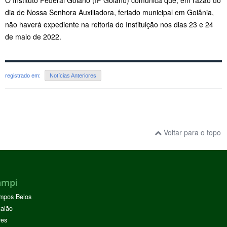
dia de Nossa Senhora Auxiliadora, feriado municipal em Goiânia,
não haverá expediente na reitoria do Instituição nos dias 23 e 24
de maio de 2022.
registrado em:
Notícias Anteriores
Voltar para o topo
ampi
mpos Belos
alão
res