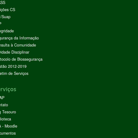
ASS
ições CS
I/Suap
P
egridade
urança da Informação
nsulta à Comunidade
vidade Disciplinar
tocolo de Biossegurança
stão 2012-2019
etim de Serviços
rviços
AP
ntato
g Tesouro
lioteca
 - Moodle
cumentos