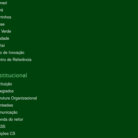
meri
rá
rinhos
sse
 Verde
ndade
taí
o de Inovação
tro de Referência
stitucional
tituição
egiados
rutura Organizacional
missões
municação
nda do reitor
ASS
ições CS