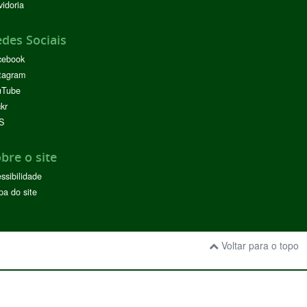
idoria
des Sociais
cebook
tagram
uTube
ckr
S
bre o site
ssibilidade
a do site
Voltar para o topo