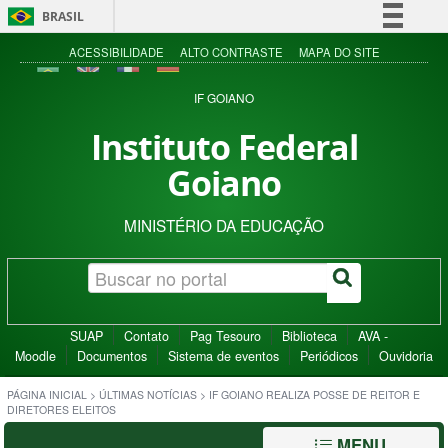
BRASIL
Simplifique!
ACESSIBILIDADE
ALTO CONTRASTE
MAPA DO SITE
Comunica BR
IF GOIANO
Participe
Instituto Federal
Acesso à informação
Goiano
Legislação
Canais
MINISTÉRIO DA EDUCAÇÃO
SUAP
Contato
Pag Tesouro
Biblioteca
AVA -
Moodle
Documentos
Sistema de eventos
Periódicos
Ouvidoria
PÁGINA INICIAL
>
ÚLTIMAS NOTÍCIAS
>
IF GOIANO REALIZA POSSE DE REITOR E
DIRETORES ELEITOS
MENU