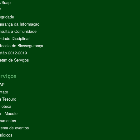
I/Suap
P
egridade
urança da Informação
nsulta à Comunidade
vidade Disciplinar
tocolo de Biossegurança
stão 2012-2019
etim de Serviços
rviços
AP
ntato
g Tesouro
lioteca
 - Moodle
cumentos
tema de eventos
iódicos