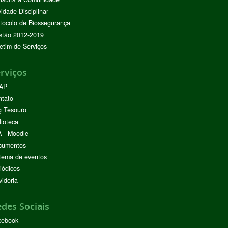
vidade Disciplinar
tocolo de Biossegurança
stão 2012-2019
etim de Serviços
rviços
AP
ntato
g Tesouro
lioteca
 - Moodle
cumentos
tema de eventos
iódicos
idoria
des Sociais
cebook