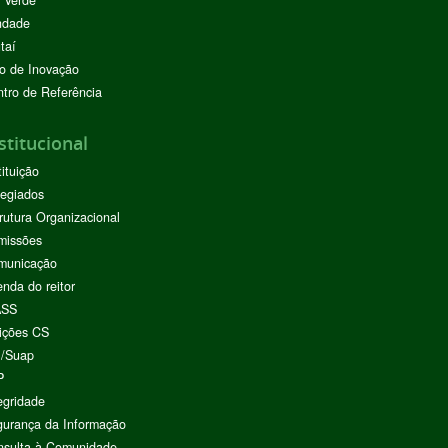
 Verde
ndade
taí
o de Inovação
tro de Referência
stitucional
tituição
egiados
rutura Organizacional
missões
municação
nda do reitor
ASS
ições CS
I/Suap
P
egridade
urança da Informação
nsulta à Comunidade