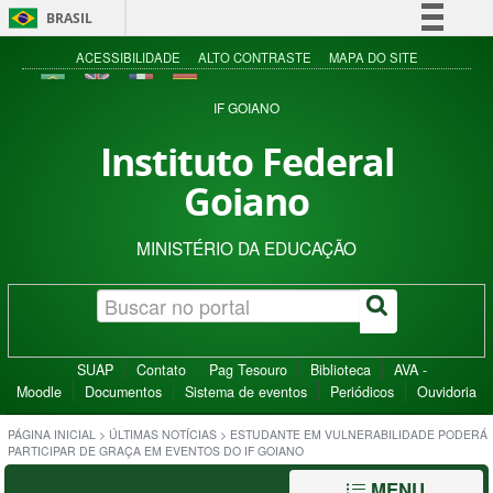
BRASIL
Simplifique!
ACESSIBILIDADE
ALTO CONTRASTE
MAPA DO SITE
Comunica BR
IF GOIANO
Participe
Instituto Federal
Acesso à informação
Goiano
Legislação
Canais
MINISTÉRIO DA EDUCAÇÃO
SUAP
Contato
Pag Tesouro
Biblioteca
AVA -
Moodle
Documentos
Sistema de eventos
Periódicos
Ouvidoria
PÁGINA INICIAL
>
ÚLTIMAS NOTÍCIAS
>
ESTUDANTE EM VULNERABILIDADE PODERÁ
PARTICIPAR DE GRAÇA EM EVENTOS DO IF GOIANO
MENU