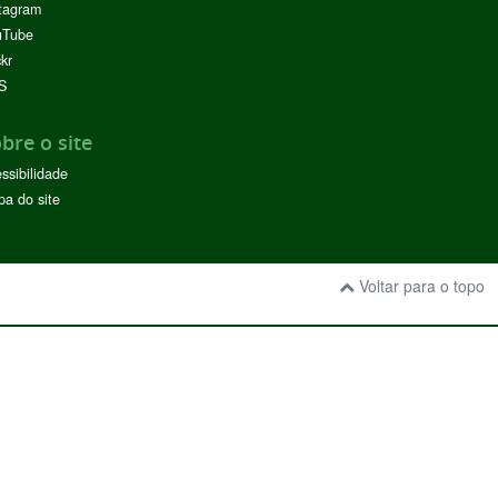
tagram
uTube
ckr
S
bre o site
ssibilidade
a do site
Voltar para o topo