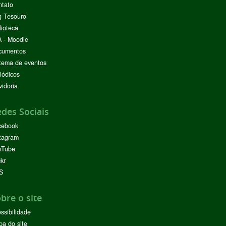
ntato
g Tesouro
lioteca
 - Moodle
cumentos
tema de eventos
iódicos
idoria
des Sociais
cebook
tagram
uTube
ckr
S
bre o site
ssibilidade
a do site