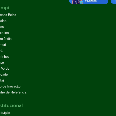
ampi
mpos Belos
alão
res
stalina
rolândia
meri
rá
rinhos
sse
 Verde
ndade
taí
o de Inovação
tro de Referência
stitucional
tituição