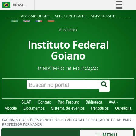
BRASIL
Simplifique!
ACESSIBILIDADE
ALTO CONTRASTE
MAPA DO SITE
Comunica BR
IF GOIANO
Participe
Instituto Federal
Acesso à informação
Goiano
Legislação
Canais
MINISTÉRIO DA EDUCAÇÃO
SUAP
Contato
Pag Tesouro
Biblioteca
AVA -
Moodle
Documentos
Sistema de eventos
Periódicos
Ouvidoria
PÁGINA INICIAL
>
ÚLTIMAS NOTÍCIAS
>
DIVULGADA RETIFICAÇÃO DE EDITAL PARA
PROFESSOR FORMADOR
MENU