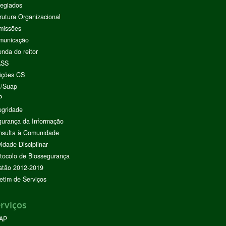
egiados
rutura Organizacional
missões
municação
nda do reitor
ASS
ições CS
I/Suap
P
egridade
urança da Informação
nsulta à Comunidade
vidade Disciplinar
tocolo de Biossegurança
stão 2012-2019
etim de Serviços
rviços
AP