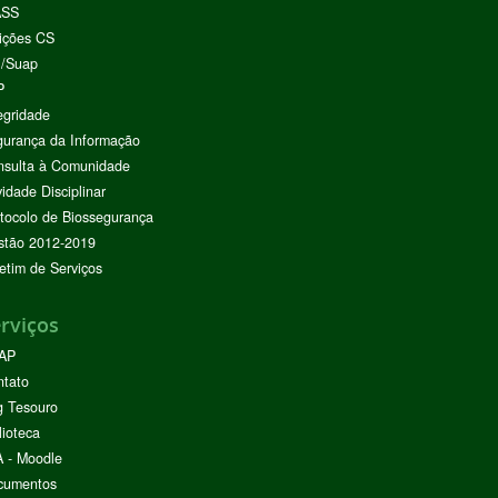
ASS
ições CS
I/Suap
P
egridade
urança da Informação
nsulta à Comunidade
vidade Disciplinar
tocolo de Biossegurança
stão 2012-2019
etim de Serviços
rviços
AP
ntato
g Tesouro
lioteca
 - Moodle
cumentos