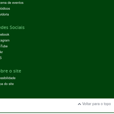
tema de eventos
iódicos
idoria
des Sociais
cebook
tagram
uTube
ckr
S
bre o site
ssibilidade
a do site
Voltar para o topo