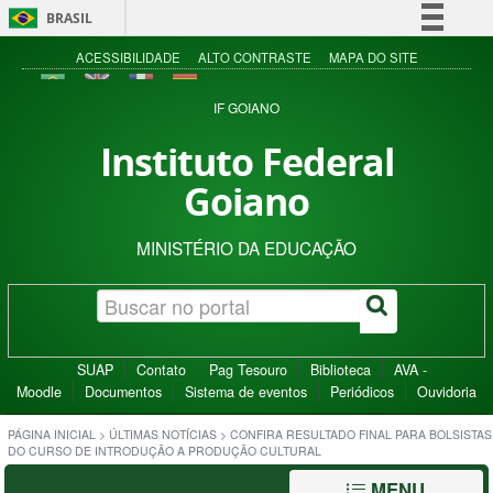
BRASIL
Simplifique!
ACESSIBILIDADE
ALTO CONTRASTE
MAPA DO SITE
Comunica BR
IF GOIANO
Participe
Instituto Federal
Acesso à informação
Goiano
Legislação
Canais
MINISTÉRIO DA EDUCAÇÃO
SUAP
Contato
Pag Tesouro
Biblioteca
AVA -
Moodle
Documentos
Sistema de eventos
Periódicos
Ouvidoria
PÁGINA INICIAL
>
ÚLTIMAS NOTÍCIAS
>
CONFIRA RESULTADO FINAL PARA BOLSISTAS
DO CURSO DE INTRODUÇÃO A PRODUÇÃO CULTURAL
MENU