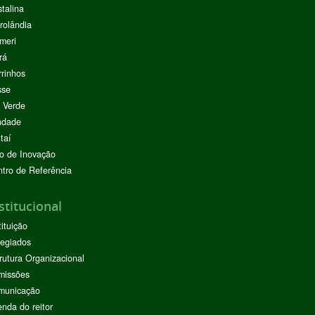
stalina
rolândia
meri
rá
rinhos
sse
 Verde
ndade
taí
o de Inovação
tro de Referência
stitucional
tituição
egiados
rutura Organizacional
missões
municação
nda do reitor