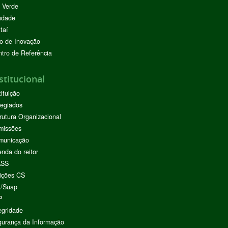
 Verde
ndade
taí
o de Inovação
tro de Referência
stitucional
tituição
egiados
rutura Organizacional
missões
municação
nda do reitor
ASS
ições CS
I/Suap
P
egridade
urança da Informação