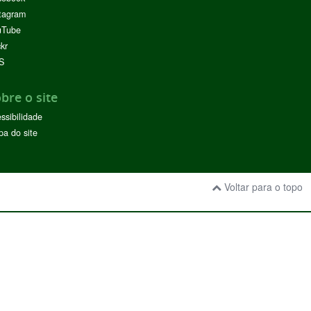
tagram
uTube
ckr
S
bre o site
ssibilidade
a do site
Voltar para o topo