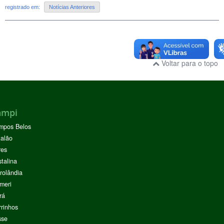
registrado em:
Notícias Anteriores
Voltar para o topo
ampi
mpos Belos
alão
res
stalina
rolândia
meri
rá
rinhos
sse