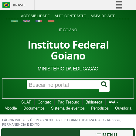
BRASIL
Simplifique!
ACESSIBILIDADE
ALTO CONTRASTE
MAPA DO SITE
Comunica BR
IF GOIANO
Participe
Instituto Federal
Acesso à informação
Goiano
Legislação
Canais
MINISTÉRIO DA EDUCAÇÃO
SUAP
Contato
Pag Tesouro
Biblioteca
AVA -
Moodle
Documentos
Sistema de eventos
Periódicos
Ouvidoria
PÁGINA INICIAL
>
ÚLTIMAS NOTÍCIAS
>
IF GOIANO REALIZA DIA D - ACESSO,
PERMANÊNCIA E ÊXITO
MENU