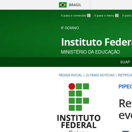
BRASIL
Ir para o conteúdo
1
Ir para o menu
2
Ir par
IF GOIANO
Instituto Fede
MINISTÉRIO DA EDUCAÇÃO
SUAP
PÁGINA INICIAL
>
ÚLTIMAS NOTÍCIAS
>
RETIFIC
PIPE
Re
ev