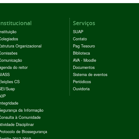
Institucional
Serviços
Instituição
SUAP
Colegiados
Contato
Estrutura Organizacional
Pag Tesouro
Comissões
Biblioteca
Comunicação
AVA - Moodle
Agenda do reitor
Documentos
SIASS
Sistema de eventos
Eleições CS
Periódicos
SEI/Suap
Ouvidoria
A3P
Integridade
Segurança da Informação
Consulta à Comunidade
Atividade Disciplinar
Protocolo de Biossegurança
Gestão 2012-2019