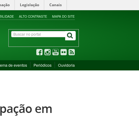
mação
Legislação
Canais
BILIDADE
ALTO CONTRASTE
MAPA DO SITE
tema de eventos
Periódicos
Ouvidoria
cipação em