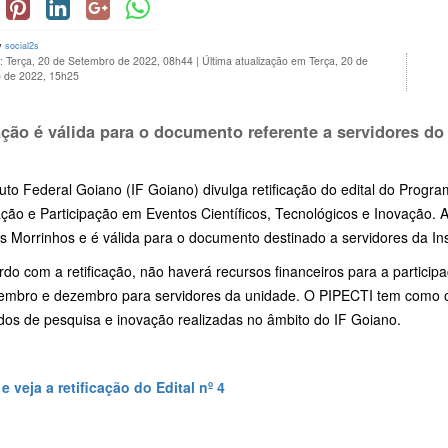
y
social2s
o: Terça, 20 de Setembro de 2022, 08h44
|
Última atualização em Terça, 20 de
 de 2022, 15h25
ação é válida para o documento referente a servidores do
tuto Federal Goiano (IF Goiano) divulga retificação do edital do Program
ção e Participação em Eventos Científicos, Tecnológicos e Inovação. A
 Morrinhos e é válida para o documento destinado a servidores da Inst
do com a retificação, não haverá recursos financeiros para a partici
embro e dezembro para servidores da unidade. O PIPECTI tem como obj
ados de pesquisa e inovação realizadas no âmbito do IF Goiano.
e veja a retificação do Edital nº 4