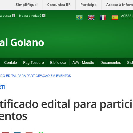
Simplifique!
Comunica BR
Participe
Acesso à infor
ACESSI
a a busca
3
Ir para o rodapé
4
ral Goiano
Contato
Pag Tesouro
Biblioteca
AVA - Moodle
Documentos
Sis
ADO EDITAL PARA PARTICIPAÇÃO EM EVENTOS
CTI
tificado edital para parti
entos