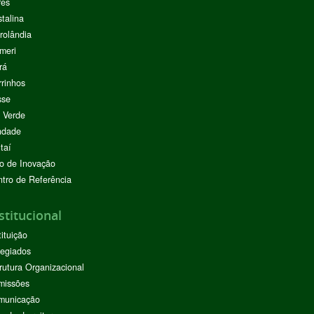
res
stalina
rolândia
meri
rá
rinhos
sse
 Verde
ndade
taí
o de Inovação
tro de Referência
stitucional
tituição
egiados
rutura Organizacional
missões
municação