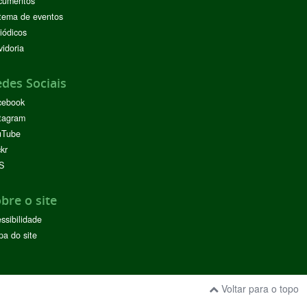
cumentos
tema de eventos
iódicos
idoria
des Sociais
cebook
tagram
uTube
ckr
S
bre o site
ssibilidade
a do site
Voltar para o topo