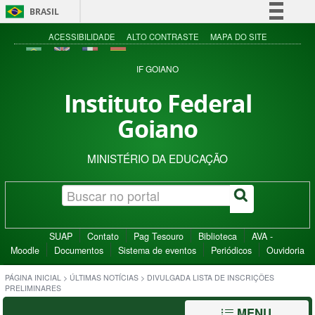
BRASIL
Simplifique!
ACESSIBILIDADE
ALTO CONTRASTE
MAPA DO SITE
Comunica BR
IF GOIANO
Participe
Instituto Federal
Acesso à informação
Goiano
Legislação
Canais
MINISTÉRIO DA EDUCAÇÃO
SUAP
Contato
Pag Tesouro
Biblioteca
AVA -
Moodle
Documentos
Sistema de eventos
Periódicos
Ouvidoria
PÁGINA INICIAL
>
ÚLTIMAS NOTÍCIAS
>
DIVULGADA LISTA DE INSCRIÇÕES
PRELIMINARES
MENU