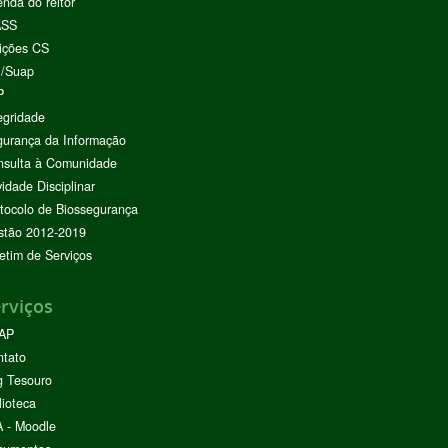
nda do reitor
ASS
ições CS
I/Suap
P
egridade
urança da Informação
nsulta à Comunidade
vidade Disciplinar
tocolo de Biossegurança
stão 2012-2019
etim de Serviços
rviços
AP
ntato
g Tesouro
lioteca
 - Moodle