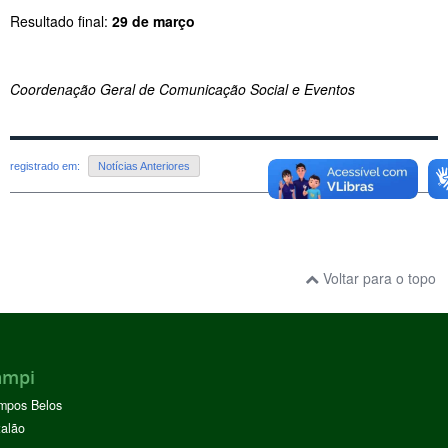
Resultado final:
29 de março
Coordenação Geral de Comunicação Social e Eventos
registrado em:
Notícias Anteriores
Voltar para o topo
ampi
mpos Belos
alão