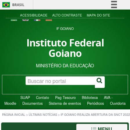
BRASIL
Simplifique!
ACESSIBILIDADE
ALTO CONTRASTE
MAPA DO SITE
Comunica BR
IF GOIANO
Participe
Instituto Federal
Acesso à informação
Goiano
Legislação
Canais
MINISTÉRIO DA EDUCAÇÃO
SUAP
Contato
Pag Tesouro
Biblioteca
AVA -
Moodle
Documentos
Sistema de eventos
Periódicos
Ouvidoria
PÁGINA INICIAL
>
ÚLTIMAS NOTÍCIAS
>
IF GOIANO REALIZA ABERTURA DA SNCT 2022
MENU