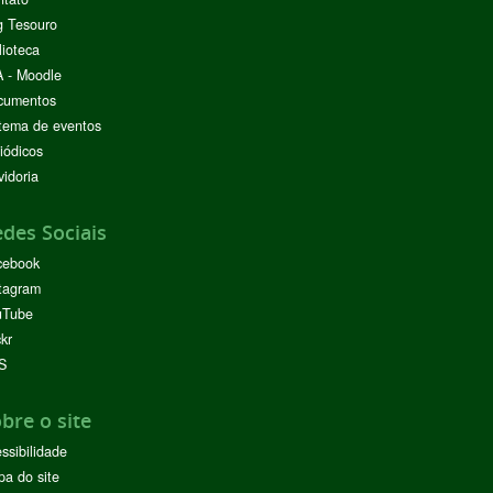
g Tesouro
lioteca
 - Moodle
cumentos
tema de eventos
iódicos
idoria
des Sociais
cebook
tagram
uTube
ckr
S
bre o site
ssibilidade
a do site