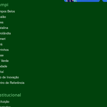
ampi
mpos Belos
alão
res
stalina
rolândia
meri
rá
rinhos
sse
 Verde
ndade
taí
o de Inovação
tro de Referência
stitucional
tituição