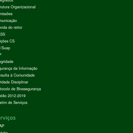
egiados
rutura Organizacional
missões
municação
nda do reitor
ASS
ições CS
I/Suap
P
egridade
urança da Informação
nsulta à Comunidade
vidade Disciplinar
tocolo de Biossegurança
stão 2012-2019
etim de Serviços
rviços
AP
ntato