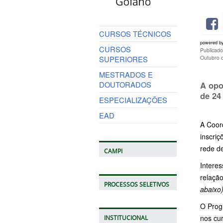
CURSOS TÉCNICOS
powered b
CURSOS
Publicad
SUPERIORES
Outubro 
MESTRADOS E
DOUTORADOS
A opo
de 24
ESPECIALIZAÇÕES
EAD
A Coord
inscri
rede d
CAMPI
Intere
relação
PROCESSOS SELETIVOS
abaixo
O Prog
nos cur
INSTITUCIONAL