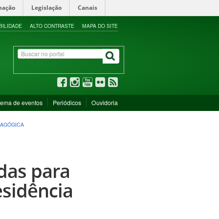
mação
Legislação
Canais
BILIDADE
ALTO CONTRASTE
MAPA DO SITE
tema de eventos
Periódicos
Ouvidoria
DAGÓGICA
idas para
sidência