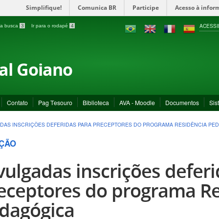
Simplifique!
Comunica BR
Participe
Acesso à infor
ACESSI
a a busca
3
Ir para o rodapé
4
ral Goiano
Contato
Pag Tesouro
Biblioteca
AVA - Moodle
Documentos
Sis
DAS INSCRIÇÕES DEFERIDAS PARA PRECEPTORES DO PROGRAMA RESIDÊNCIA PE
ÇÃO
vulgadas inscrições defer
eceptores do programa Re
dagógica