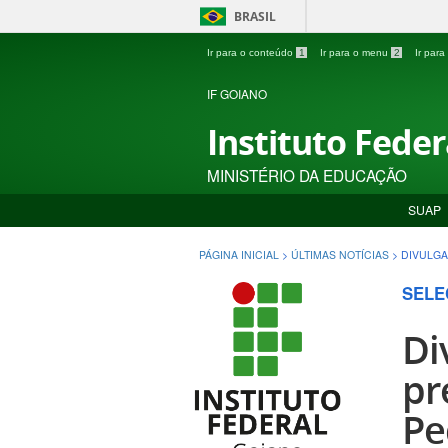
BRASIL
Ir para o conteúdo
1
Ir para o menu
2
Ir par
IF GOIANO
Instituto Fede
MINISTÉRIO DA EDUCAÇÃO
SUAP
PÁGINA INICIAL
>
ÚLTIMAS NOTÍCIAS
>
DIVULGA
SELE
Di
pr
Pe