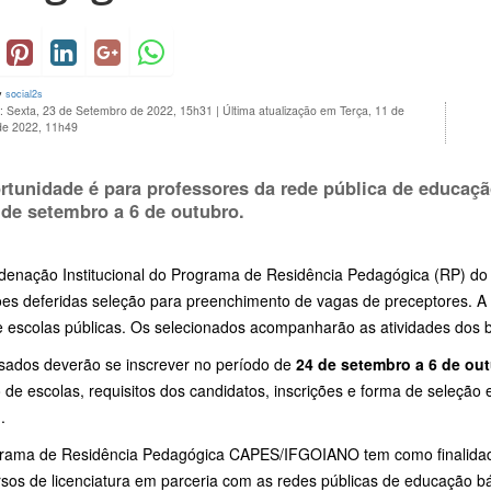
y
social2s
o: Sexta, 23 de Setembro de 2022, 15h31
|
Última atualização em Terça, 11 de
de 2022, 11h49
rtunidade é para professores da rede pública de educação
 de setembro a 6 de outubro.
enação Institucional do Programa de Residência Pedagógica (RP) do In
ções deferidas seleção para preenchimento de vagas de preceptores. A
e escolas públicas. Os selecionados acompanharão as atividades dos b
ssados deverão se inscrever no período de
24 de setembro a 6 de ou
 de escolas, requisitos dos candidatos, inscrições e forma de seleção 
)
.
rama de Residência Pedagógica CAPES/IFGOIANO tem como finalidade a
sos de licenciatura em parceria com as redes públicas de educação bá