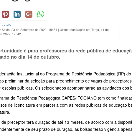
y
social2s
o: Sexta, 23 de Setembro de 2022, 15h31
|
Última atualização em Terça, 11 de
de 2022, 17h42
rtunidade é para professores da rede pública de educação
gado no dia
14 de outubro
.
denação Institucional do Programa de Residência Pedagógica (RP) do I
ado preliminar da seleção para preenchimento de vagas de preceptores
e escolas públicas. Os selecionados acompanharão as atividades dos b
rama de Residência Pedagógica CAPES/IFGOIANO tem como finalidade a
sos de licenciatura em parceria com as redes públicas de educação bá
atura.
a de preceptor terá duração de até 13 meses, de acordo com a dispon
ndentemente de seu prazo de duração, as bolsas terão vigência apen