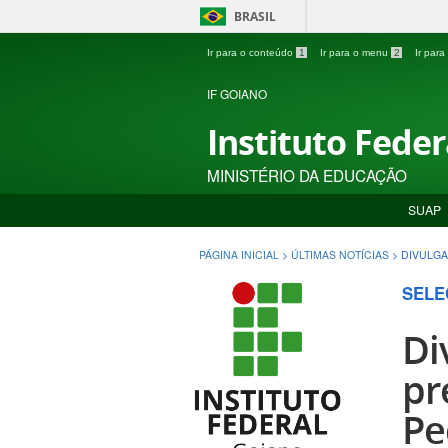
BRASIL
Ir para o conteúdo
1
Ir para o menu
2
Ir par
IF GOIANO
Instituto Fede
MINISTÉRIO DA EDUCAÇÃO
SUAP
PÁGINA INICIAL
>
ÚLTIMAS NOTÍCIAS
>
DIVULGA
SELE
Di
pr
Pe