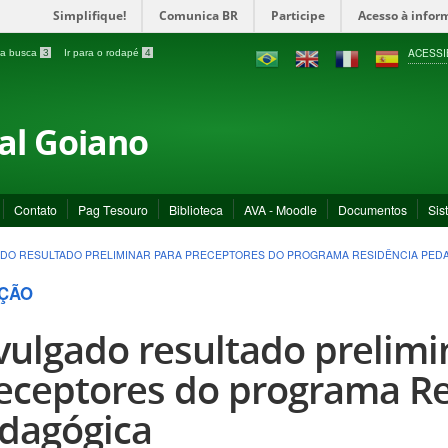
Simplifique!
Comunica BR
Participe
Acesso à infor
ACESSI
a a busca
3
Ir para o rodapé
4
ral Goiano
Contato
Pag Tesouro
Biblioteca
AVA - Moodle
Documentos
Sis
DO RESULTADO PRELIMINAR PARA PRECEPTORES DO PROGRAMA RESIDÊNCIA PED
ÇÃO
vulgado resultado prelimi
eceptores do programa Re
dagógica