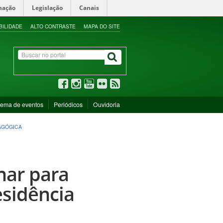
mação
Legislação
Canais
BILIDADE
ALTO CONTRASTE
MAPA DO SITE
tema de eventos
Periódicos
Ouvidoria
AGÓGICA
nar para
sidência