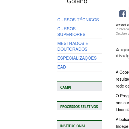
CURSOS TÉCNICOS
powered b
CURSOS
Publicad
SUPERIORES
Outubro 
MESTRADOS E
DOUTORADOS
A opo
divul
ESPECIALIZAÇÕES
EAD
A Coor
result
rede d
CAMPI
O Prog
nos cur
PROCESSOS SELETIVOS
Licenci
A bols
Indepe
INSTITUCIONAL