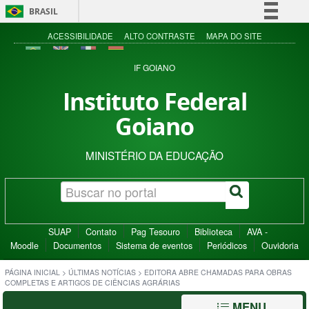
BRASIL
Simplifique!
ACESSIBILIDADE
ALTO CONTRASTE
MAPA DO SITE
Comunica BR
IF GOIANO
Participe
Instituto Federal
Acesso à informação
Goiano
Legislação
Canais
MINISTÉRIO DA EDUCAÇÃO
SUAP
Contato
Pag Tesouro
Biblioteca
AVA -
Moodle
Documentos
Sistema de eventos
Periódicos
Ouvidoria
PÁGINA INICIAL
>
ÚLTIMAS NOTÍCIAS
>
EDITORA ABRE CHAMADAS PARA OBRAS
COMPLETAS E ARTIGOS DE CIÊNCIAS AGRÁRIAS
MENU