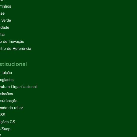
rinhos
sse
 Verde
ndade
taí
o de Inovação
tro de Referência
stitucional
tituição
egiados
rutura Organizacional
missões
municação
nda do reitor
ASS
ições CS
I/Suap
P