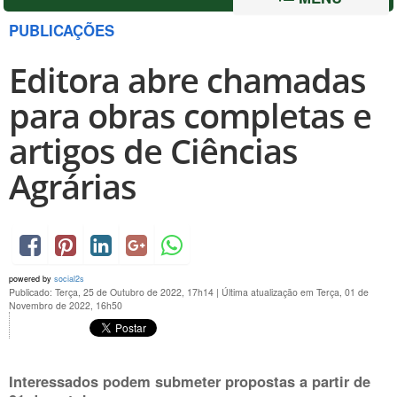
PUBLICAÇÕES
Editora abre chamadas
para obras completas e
artigos de Ciências
Agrárias
powered by
social2s
Publicado: Terça, 25 de Outubro de 2022, 17h14
|
Última atualização em Terça, 01 de
Novembro de 2022, 16h50
Interessados podem submeter propostas a partir de