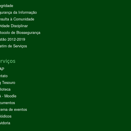
egridade
urança da Informação
nsulta à Comunidade
vidade Disciplinar
tocolo de Biossegurança
stão 2012-2019
etim de Serviços
rviços
AP
ntato
g Tesouro
lioteca
 - Moodle
cumentos
tema de eventos
iódicos
idoria