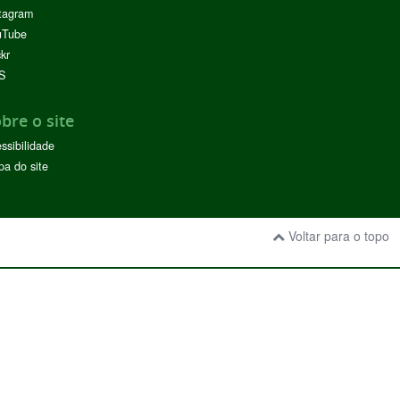
tagram
uTube
ckr
S
bre o site
ssibilidade
a do site
Voltar para o topo