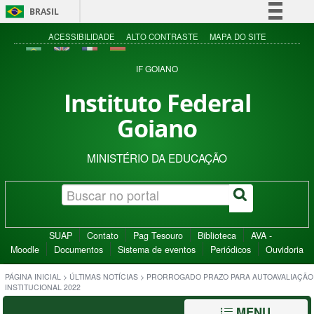
BRASIL
Simplifique!
ACESSIBILIDADE
ALTO CONTRASTE
MAPA DO SITE
Comunica BR
IF GOIANO
Participe
Instituto Federal
Acesso à informação
Goiano
Legislação
Canais
MINISTÉRIO DA EDUCAÇÃO
SUAP
Contato
Pag Tesouro
Biblioteca
AVA -
Moodle
Documentos
Sistema de eventos
Periódicos
Ouvidoria
PÁGINA INICIAL
>
ÚLTIMAS NOTÍCIAS
>
PRORROGADO PRAZO PARA AUTOAVALIAÇÃO
INSTITUCIONAL 2022
MENU