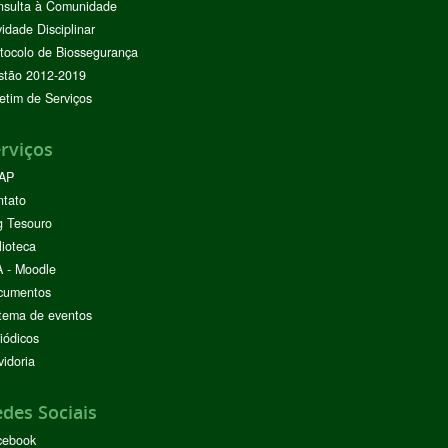
nsulta à Comunidade
vidade Disciplinar
tocolo de Biossegurança
stão 2012-2019
etim de Serviços
rviços
AP
ntato
g Tesouro
lioteca
 - Moodle
cumentos
tema de eventos
iódicos
idoria
des Sociais
cebook