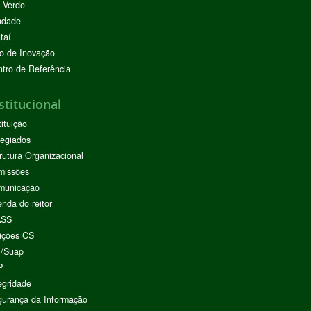
 Verde
ndade
taí
o de Inovação
tro de Referência
stitucional
tituição
egiados
rutura Organizacional
missões
municação
nda do reitor
ASS
ições CS
I/Suap
P
egridade
urança da Informação