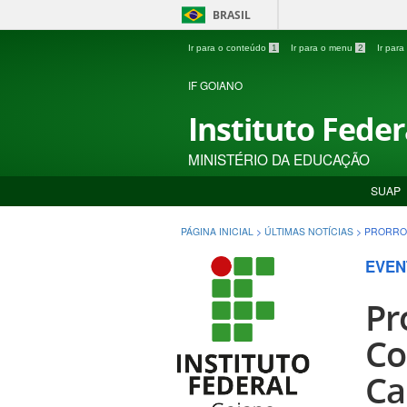
BRASIL
Ir para o conteúdo
1
Ir para o menu
2
Ir par
IF GOIANO
Instituto Fede
MINISTÉRIO DA EDUCAÇÃO
SUAP
PÁGINA INICIAL
>
ÚLTIMAS NOTÍCIAS
>
PRORROG
EVEN
Pr
Co
Ca