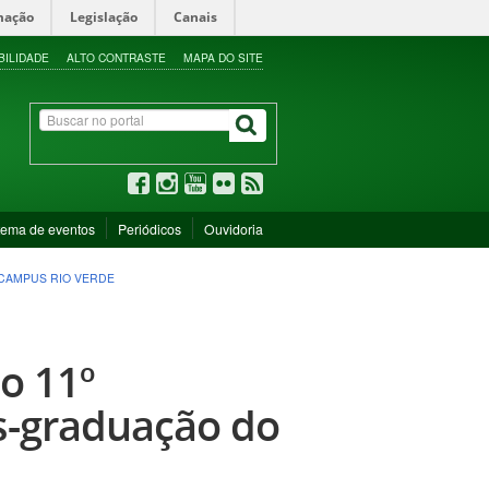
mação
Legislação
Canais
BILIDADE
ALTO CONTRASTE
MAPA DO SITE
tema de eventos
Periódicos
Ouvidoria
CAMPUS RIO VERDE
o 11º
s-graduação do