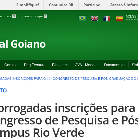
Simplifique!
Comunica BR
Participe
Acesso à infor
ACESSI
a a busca
3
Ir para o rodapé
4
ral Goiano
Contato
Pag Tesouro
Biblioteca
AVA - Moodle
Documentos
Sis
ADAS INSCRIÇÕES PARA O 11º CONGRESSO DE PESQUISA E PÓS-GRADUAÇÃO DO 
TO
orrogadas inscrições para 
ngresso de Pesquisa e Pó
mpus Rio Verde