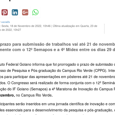
y
social2s
o: Sexta, 18 de Novembro de 2022, 10h46
|
Última atualização em Quarta, 23 de
 de 2022, 10h27
prazo para submissão de trabalhos vai até 21 de novembr
mente com o 12º Semapos e a 4ª Midex entre os dias 29 
ituto Federal Goiano informa que foi prorrogado o prazo de submissão 
sso de Pesquisa e Pós-graduação do Campus Rio Verde (CPPG). Int
hos para participar das apresentações em pôsteres até 21 de novembr
dos. O Congresso será realizado de forma conjunta com o 12º Seminá
ção do IF Goiano (Semapos) a 4ª Maratona de Inovação do Campus R
dezembro,
no Campus Rio Verde
.
icipantes serão inseridos em uma jornada científica de inovação e co
ades essenciais para o desenvolvimento da pesquisa e pós-graduação,