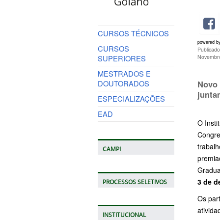
CURSOS TÉCNICOS
powered b
CURSOS
Publicad
SUPERIORES
Novembro
MESTRADOS E
DOUTORADOS
Novo 
junta
ESPECIALIZAÇÕES
EAD
O Inst
Congre
trabal
CAMPI
premia
Gradua
3 de 
PROCESSOS SELETIVOS
Os part
ativid
INSTITUCIONAL