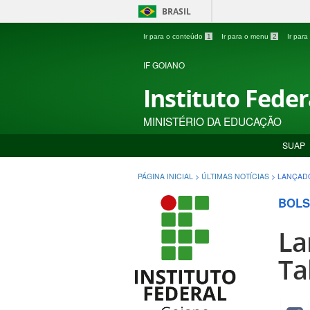
BRASIL
Ir para o conteúdo
1
Ir para o menu
2
Ir par
IF GOIANO
Instituto Fede
MINISTÉRIO DA EDUCAÇÃO
SUAP
PÁGINA INICIAL
>
ÚLTIMAS NOTÍCIAS
>
LANÇADO
BOLS
La
Ta