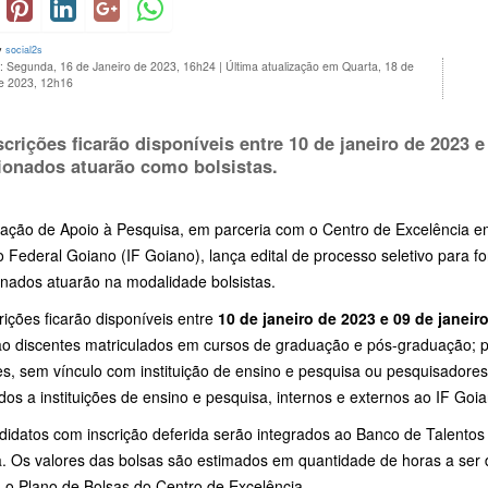
y
social2s
o: Segunda, 16 de Janeiro de 2023, 16h24
|
Última atualização em Quarta, 18 de
de 2023, 12h16
scrições ficarão disponíveis entre
10 de janeiro de 2023 e
ionados atuarão como bolsistas.
ação de Apoio à Pesquisa, em parceria com o Centro de Excelência em
to Federal Goiano (IF Goiano), lança edital de processo seletivo para 
onados atuarão na modalidade bolsistas.
rições ficarão disponíveis entre
10 de janeiro de 2023 e 09 de janeir
ção discentes matriculados em cursos de graduação e pós-graduação;
es, sem vínculo com instituição de ensino e pesquisa ou pesquisadore
dos a instituições de ensino e pesquisa, internos e externos ao IF Goia
idatos com inscrição deferida serão integrados ao Banco de Talentos 
a. Os valores das bolsas são estimados em quantidade de horas a ser d
 o Plano de Bolsas do Centro de Excelência.