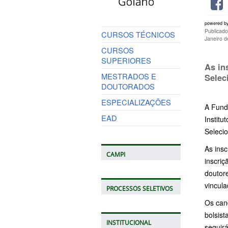
powered b
Publicad
CURSOS TÉCNICOS
Janeiro 
CURSOS
SUPERIORES
As in
MESTRADOS E
Selec
DOUTORADOS
ESPECIALIZAÇÕES
A Fund
EAD
Institu
Seleci
As insc
CAMPI
inscri
doutor
vincula
PROCESSOS SELETIVOS
Os cand
bolsist
INSTITUCIONAL
seguirá