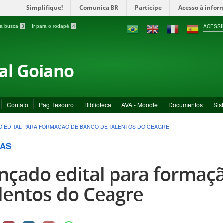
Simplifique!
Comunica BR
Participe
Acesso à infor
ACESSI
a a busca
3
Ir para o rodapé
4
ral Goiano
Contato
Pag Tesouro
Biblioteca
AVA - Moodle
Documentos
Sis
 EDITAL PARA FORMAÇÃO DE BANCO DE TALENTOS DO CEAGRE
AS
nçado edital para formaç
lentos do Ceagre