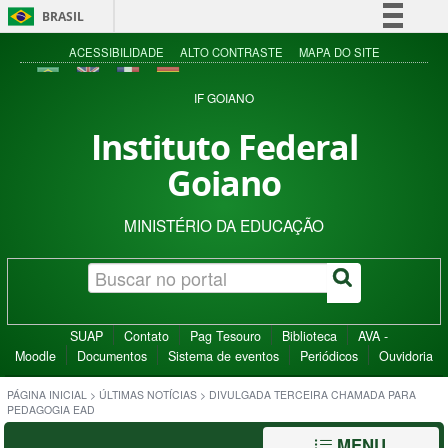
BRASIL
Simplifique!
ACESSIBILIDADE
ALTO CONTRASTE
MAPA DO SITE
Comunica BR
IF GOIANO
Participe
Instituto Federal
Acesso à informação
Goiano
Legislação
Canais
MINISTÉRIO DA EDUCAÇÃO
SUAP
Contato
Pag Tesouro
Biblioteca
AVA -
Moodle
Documentos
Sistema de eventos
Periódicos
Ouvidoria
PÁGINA INICIAL
>
ÚLTIMAS NOTÍCIAS
>
DIVULGADA TERCEIRA CHAMADA PARA
PEDAGOGIA EAD
MENU