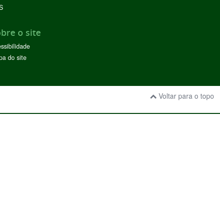
S
bre o site
ssibilidade
a do site
Voltar para o topo