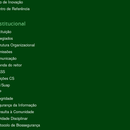
o de Inovação
tro de Referência
stitucional
tituição
egiados
rutura Organizacional
missões
municação
nda do reitor
ASS
ições CS
I/Suap
P
egridade
urança da Informação
nsulta à Comunidade
vidade Disciplinar
tocolo de Biossegurança