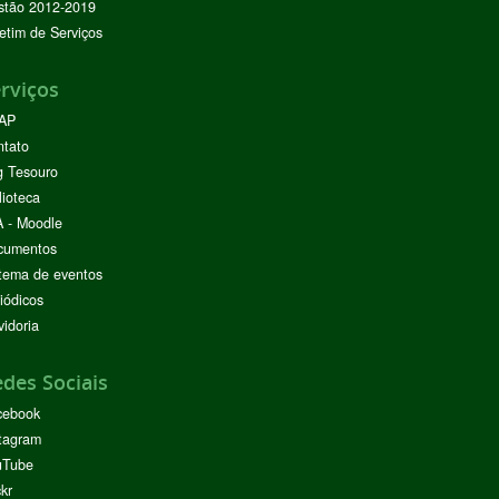
stão 2012-2019
etim de Serviços
rviços
AP
ntato
g Tesouro
lioteca
 - Moodle
cumentos
tema de eventos
iódicos
idoria
des Sociais
cebook
tagram
uTube
ckr