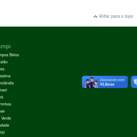
Voltar para o topo
ampi
mpos Belos
alão
res
stalina
rolândia
meri
rá
rinhos
sse
 Verde
ndade
taí