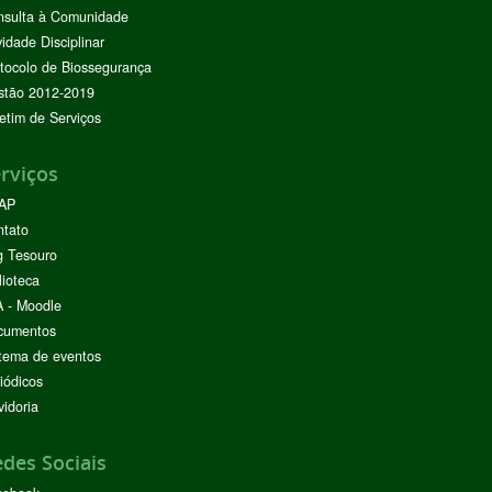
nsulta à Comunidade
vidade Disciplinar
tocolo de Biossegurança
stão 2012-2019
etim de Serviços
rviços
AP
ntato
g Tesouro
lioteca
 - Moodle
cumentos
tema de eventos
iódicos
idoria
des Sociais