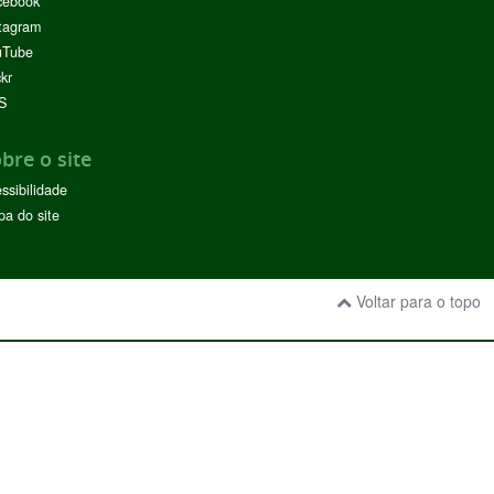
cebook
tagram
uTube
ckr
S
bre o site
ssibilidade
a do site
Voltar para o topo