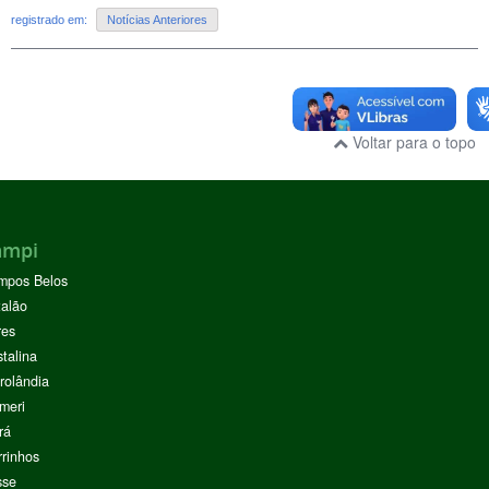
registrado em:
Notícias Anteriores
Voltar para o topo
ampi
mpos Belos
alão
res
stalina
rolândia
meri
rá
rinhos
sse