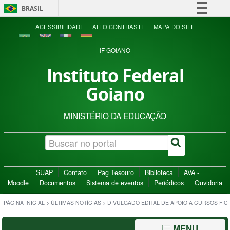
BRASIL
Simplifique!
ACESSIBILIDADE
ALTO CONTRASTE
MAPA DO SITE
Comunica BR
IF GOIANO
Participe
Instituto Federal
Acesso à informação
Goiano
Legislação
Canais
MINISTÉRIO DA EDUCAÇÃO
SUAP
Contato
Pag Tesouro
Biblioteca
AVA -
Moodle
Documentos
Sistema de eventos
Periódicos
Ouvidoria
PÁGINA INICIAL
>
ÚLTIMAS NOTÍCIAS
>
DIVULGADO EDITAL DE APOIO A CURSOS FIC
MENU