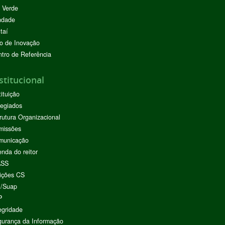
 Verde
ndade
taí
o de Inovação
tro de Referência
stitucional
tituição
egiados
rutura Organizacional
missões
municação
nda do reitor
ASS
ições CS
I/Suap
P
egridade
urança da Informação