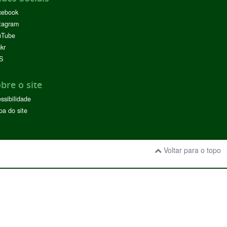
cebook
tagram
uTube
ckr
S
bre o site
ssibilidade
a do site
Voltar para o topo