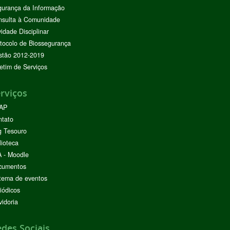
urança da Informação
nsulta à Comunidade
vidade Disciplinar
tocolo de Biossegurança
stão 2012-2019
etim de Serviços
rviços
AP
ntato
g Tesouro
lioteca
 - Moodle
cumentos
tema de eventos
iódicos
idoria
des Sociais