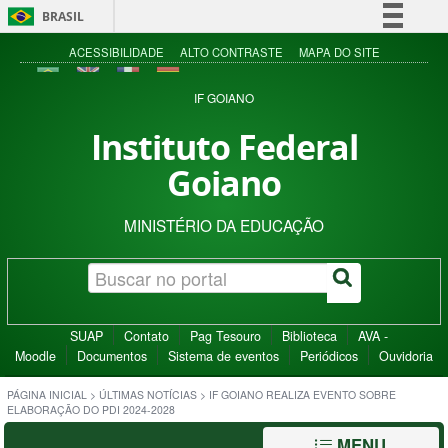
BRASIL
Simplifique!
ACESSIBILIDADE
ALTO CONTRASTE
MAPA DO SITE
Comunica BR
IF GOIANO
Participe
Instituto Federal
Acesso à informação
Goiano
Legislação
Canais
MINISTÉRIO DA EDUCAÇÃO
SUAP
Contato
Pag Tesouro
Biblioteca
AVA -
Moodle
Documentos
Sistema de eventos
Periódicos
Ouvidoria
PÁGINA INICIAL
>
ÚLTIMAS NOTÍCIAS
>
IF GOIANO REALIZA EVENTO SOBRE
ELABORAÇÃO DO PDI 2024-2028
MENU