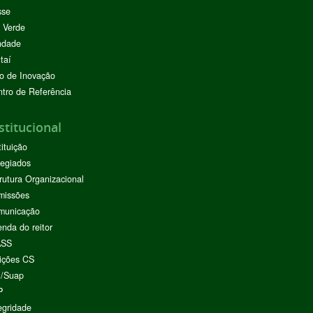
sse
 Verde
ndade
taí
o de Inovação
tro de Referência
stitucional
tituição
egiados
rutura Organizacional
missões
municação
nda do reitor
ASS
ições CS
I/Suap
P
egridade