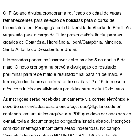
O IF Goiano divulga cronograma retificado do edital de vagas
remanescentes para seleção de bolsistas para o curso de
Licenciatura em Pedagogia pela Universidade Aberta do Brasil. As
vagas são para o cargo de Tutor presencial/distância, para as
cidades de Goianésia, Hidrolândia, Iporá/Caiapônia, Mineiros,
Santo Antônio do Descoberto e Urutaí.
Interessados podem se inscrever entre os dias 5 de abril e 5 de
maio. O novo cronograma prevê a divulgação do resultado
preliminar para 9 de maio e resultado final para 11 de maio. A
formação dos tutores ocorrerá entre os dias 12 e 15 do mesmo
mês, com início das atividades previstas para o dia 16 de maio.
As inscrições serão recebidas unicamente via correio eletrônico e
deverão ser enviadas para o endereço: ead@ifgoiano.edu.br
contendo, em um único arquivo em PDF que deve ser anexado ao
e-mail, toda a documentação obrigatória listada abaixo. Inscrições
com documentação incompleta serão indeferidas. No campo
“Assunto” deverá conter o NOME DO CANDIDATO, a função