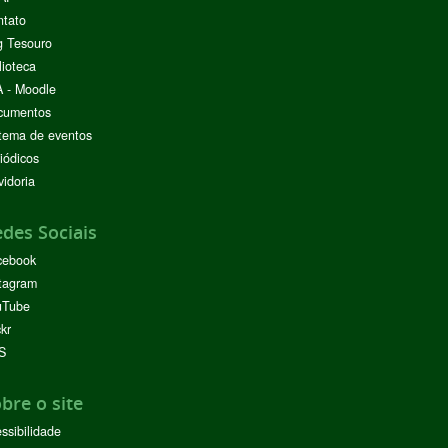
ntato
g Tesouro
lioteca
 - Moodle
cumentos
tema de eventos
iódicos
idoria
des Sociais
cebook
tagram
uTube
ckr
S
bre o site
ssibilidade