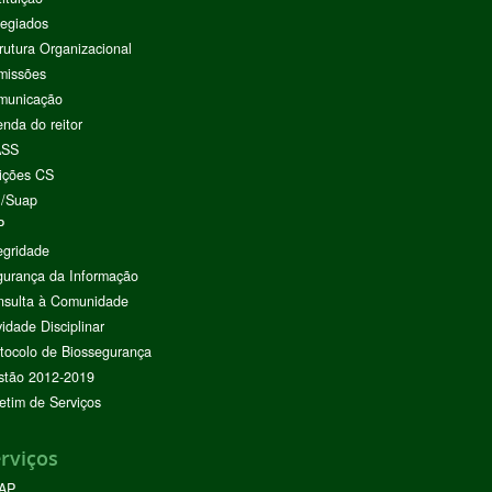
egiados
rutura Organizacional
missões
municação
nda do reitor
ASS
ições CS
I/Suap
P
egridade
urança da Informação
nsulta à Comunidade
vidade Disciplinar
tocolo de Biossegurança
stão 2012-2019
etim de Serviços
rviços
AP