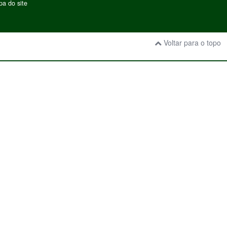
a do site
Voltar para o topo