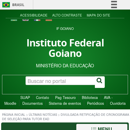
BRASIL
Simplifique!
ACESSIBILIDADE
ALTO CONTRASTE
MAPA DO SITE
Comunica BR
IF GOIANO
Participe
Instituto Federal
Acesso à informação
Goiano
Legislação
Canais
MINISTÉRIO DA EDUCAÇÃO
SUAP
Contato
Pag Tesouro
Biblioteca
AVA -
Moodle
Documentos
Sistema de eventos
Periódicos
Ouvidoria
PÁGINA INICIAL
>
ÚLTIMAS NOTÍCIAS
>
DIVULGADA RETIFICAÇÃO DE CRONOGRAMA
DE SELEÇÃO PARA TUTOR EAD
MENU