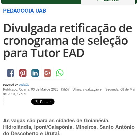
PEDAGOGIA UAB
Divulgada retificação de
cronograma de seleção
para Tutor EAD
powered by
social2s
Publicado: Quarta, 03 de Mai de 2023, 15h57
|
Última atualização em Segunda, 08 de Mai
de 2023, 17h39
As vagas são para as cidades de Goianésia,
Hidrolândia, Iporá/Caiapônia, Mineiros, Santo Antônio
do Descoberto e Urutaí.