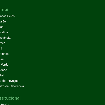
ampi
mpos Belos
alão
res
stalina
rolândia
meri
rá
rinhos
sse
 Verde
ndade
taí
o de Inovação
tro de Referência
stitucional
tituição