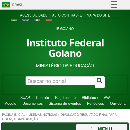
BRASIL
Simplifique!
ACESSIBILIDADE
ALTO CONTRASTE
MAPA DO SITE
Comunica BR
IF GOIANO
Participe
Instituto Federal
Acesso à informação
Goiano
Legislação
Canais
MINISTÉRIO DA EDUCAÇÃO
SUAP
Contato
Pag Tesouro
Biblioteca
AVA -
Moodle
Documentos
Sistema de eventos
Periódicos
Ouvidoria
PÁGINA INICIAL
>
ÚLTIMAS NOTÍCIAS
>
DIVULGADO RESULTADO FINAL PARA
LICENÇA CAPACITAÇÃO
MENU