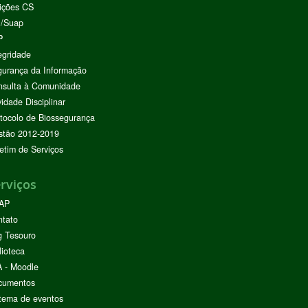
ições CS
I/Suap
P
egridade
urança da Informação
nsulta à Comunidade
vidade Disciplinar
tocolo de Biossegurança
stão 2012-2019
etim de Serviços
rviços
AP
ntato
g Tesouro
lioteca
 - Moodle
cumentos
tema de eventos