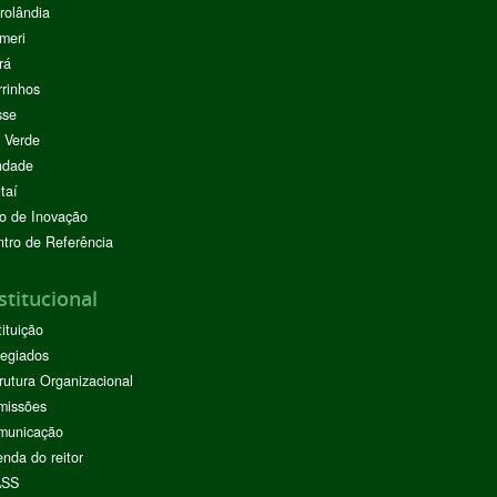
rolândia
meri
rá
rinhos
sse
 Verde
ndade
taí
o de Inovação
tro de Referência
stitucional
tituição
egiados
rutura Organizacional
missões
municação
nda do reitor
ASS