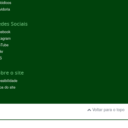
iódicos
idoria
des Sociais
cebook
tagram
uTube
ckr
S
bre o site
ssibilidade
a do site
Voltar para o topo