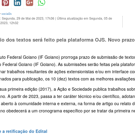
y
social2s
o: Segunda, 29 de Mai de 2023, 17h36
|
Última atualização em Segunda, 05 de
 2023, 12h32
io dos textos será feito pela plataforma OJS. Novo prazo
ituto Federal Goiano (IF Goiano) prorroga prazo de submissão de texto
to Federal Goiano (IF Goiano). As submissões serão feitas pela platafo
nar trabalhos resultantes de ações extensionistas e/ou em interface c
nados para publicação, os 10 (dez) textos com as melhores avaliações
ua primeira edição (2017), a Ação e Sociedade publica trabalhos sobr
no. A partir de 2023, passa a ter caráter técnico e/ou científico, adot
aberto à comunidade interna e externa, na forma de artigo ou relato d
ano obedecerá a um cronograma específico por se tratar da primeira n
 a retificação do Edital