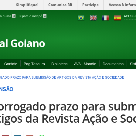
Simplifique!
Comunica BR
Participe
Acesso à infor
ACESSI
a a busca
3
Ir para o rodapé
4
ral Goiano
Contato
Pag Tesouro
Biblioteca
AVA - Moodle
Documentos
Sis
ADO PRAZO PARA SUBMISSÃO DE ARTIGOS DA REVISTA AÇÃO E SOCIEDADE
NSÃO
orrogado prazo para subm
tigos da Revista Ação e S