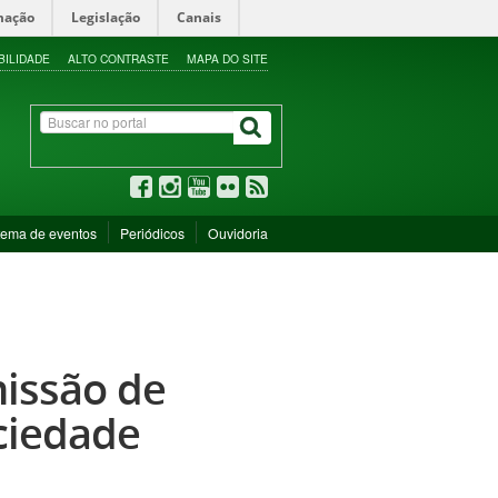
mação
Legislação
Canais
BILIDADE
ALTO CONTRASTE
MAPA DO SITE
tema de eventos
Periódicos
Ouvidoria
issão de
ociedade