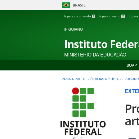
BRASIL
Ir para o conteúdo
1
Ir para o menu
2
Ir par
IF GOIANO
Instituto Fede
MINISTÉRIO DA EDUCAÇÃO
SUAP
PÁGINA INICIAL
>
ÚLTIMAS NOTÍCIAS
>
PRORROG
EXTE
Pr
ar