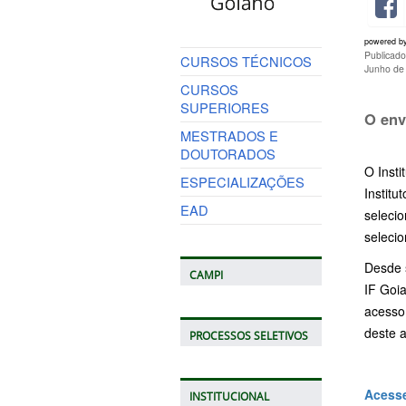
powered b
Publicad
CURSOS TÉCNICOS
Junho de
CURSOS
SUPERIORES
O env
MESTRADOS E
DOUTORADOS
O Inst
ESPECIALIZAÇÕES
Institu
EAD
selecio
selecio
Desde s
CAMPI
IF Goia
acesso 
deste 
PROCESSOS SELETIVOS
Acesse
INSTITUCIONAL