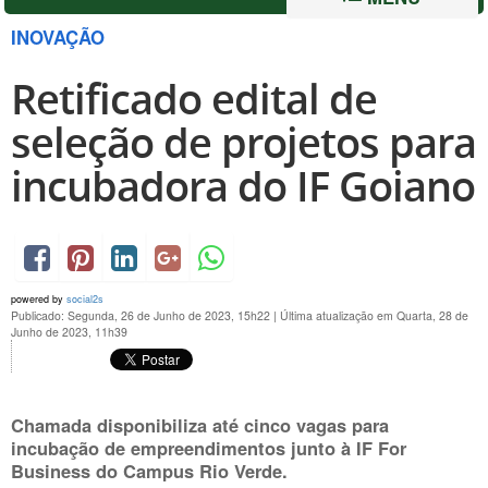
INOVAÇÃO
Retificado edital de
seleção de projetos para
incubadora do IF Goiano
powered by
social2s
Publicado: Segunda, 26 de Junho de 2023, 15h22
|
Última atualização em Quarta, 28 de
Junho de 2023, 11h39
Chamada disponibiliza até cinco vagas para
incubação de empreendimentos junto à IF For
Business do Campus Rio Verde.