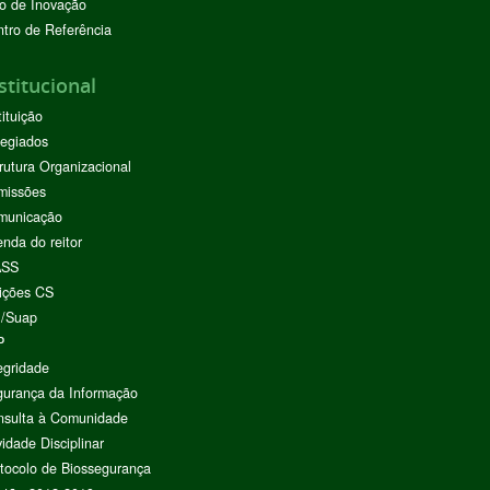
o de Inovação
tro de Referência
stitucional
tituição
egiados
rutura Organizacional
missões
municação
nda do reitor
ASS
ições CS
I/Suap
P
egridade
urança da Informação
nsulta à Comunidade
vidade Disciplinar
tocolo de Biossegurança