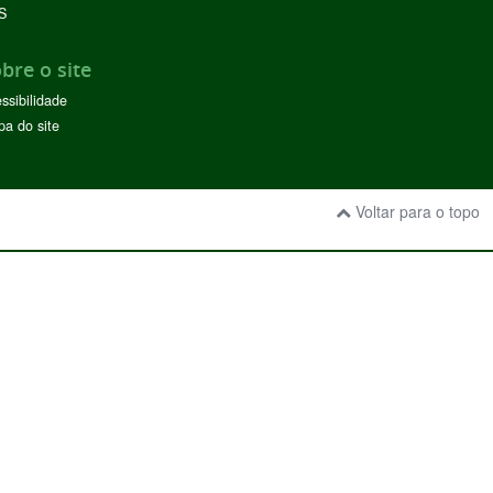
S
bre o site
ssibilidade
a do site
Voltar para o topo