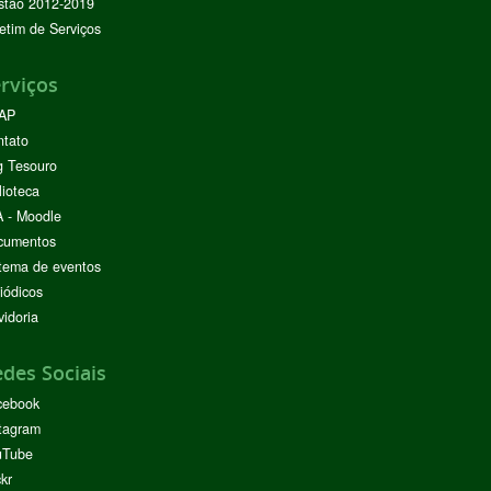
stão 2012-2019
etim de Serviços
rviços
AP
ntato
g Tesouro
lioteca
 - Moodle
cumentos
tema de eventos
iódicos
idoria
des Sociais
cebook
tagram
uTube
ckr