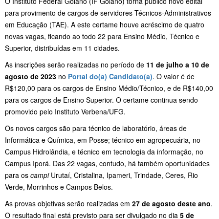
O Instituto Federal Goiano (IF Goiano) torna público novo edital
para provimento de cargos de servidores Técnicos-Administrativos
em Educação (TAE). A este certame houve acréscimo de quatro
novas vagas, ficando ao todo 22 para Ensino Médio, Técnico e
Superior, distribuídas em 11 cidades.
As inscrições serão realizadas no período de
11 de julho a 10 de
agosto de 2023
no
Portal do(a) Candidato(a
)
. O valor é de
R$120,00 para os cargos de Ensino Médio/Técnico, e de R$140,00
para os cargos de Ensino Superior. O certame continua sendo
promovido pelo Instituto Verbena/UFG.
Os novos cargos são para técnico de laboratório, áreas de
Informática e Química, em Posse; técnico em agropecuária, no
Campus Hidrolândia, e técnico em tecnologia da informação, no
Campus Iporá. Das 22 vagas, contudo, há também oportunidades
para os
campi
Urutaí, Cristalina, Ipameri, Trindade, Ceres, Rio
Verde, Morrinhos e Campos Belos.
As provas objetivas serão realizadas em
27 de agosto deste ano
.
O resultado final está previsto para ser divulgado no dia
5 de