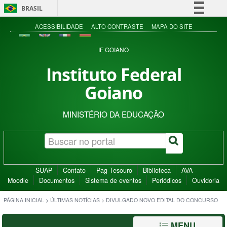
BRASIL
Simplifique!
ACESSIBILIDADE
ALTO CONTRASTE
MAPA DO SITE
Comunica BR
IF GOIANO
Participe
Instituto Federal
Acesso à informação
Goiano
Legislação
Canais
MINISTÉRIO DA EDUCAÇÃO
SUAP
Contato
Pag Tesouro
Biblioteca
AVA -
Moodle
Documentos
Sistema de eventos
Periódicos
Ouvidoria
PÁGINA INICIAL
>
ÚLTIMAS NOTÍCIAS
>
DIVULGADO NOVO EDITAL DO CONCURSO
MENU