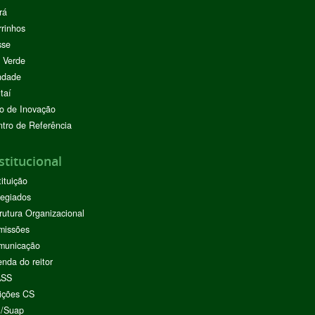
rá
rinhos
sse
 Verde
ndade
taí
o de Inovação
tro de Referência
stitucional
tituição
egiados
rutura Organizacional
missões
municação
nda do reitor
ASS
ições CS
I/Suap