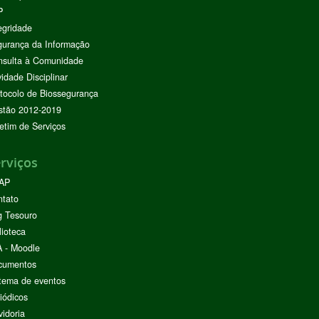
P
egridade
urança da Informação
nsulta à Comunidade
vidade Disciplinar
tocolo de Biossegurança
stão 2012-2019
etim de Serviços
rviços
AP
ntato
g Tesouro
lioteca
 - Moodle
cumentos
tema de eventos
iódicos
idoria