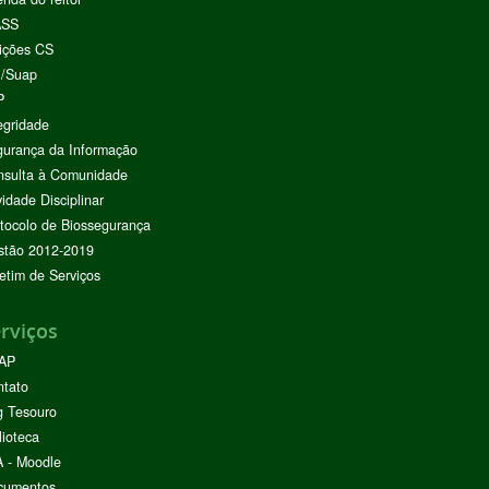
ASS
ições CS
I/Suap
P
egridade
urança da Informação
nsulta à Comunidade
vidade Disciplinar
tocolo de Biossegurança
stão 2012-2019
etim de Serviços
rviços
AP
ntato
g Tesouro
lioteca
 - Moodle
cumentos