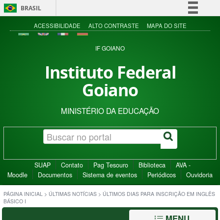
BRASIL
Simplifique!
ACESSIBILIDADE
ALTO CONTRASTE
MAPA DO SITE
Comunica BR
IF GOIANO
Participe
Instituto Federal
Acesso à informação
Goiano
Legislação
Canais
MINISTÉRIO DA EDUCAÇÃO
SUAP
Contato
Pag Tesouro
Biblioteca
AVA -
Moodle
Documentos
Sistema de eventos
Periódicos
Ouvidoria
PÁGINA INICIAL
>
ÚLTIMAS NOTÍCIAS
>
ÚLTIMOS DIAS PARA INSCRIÇÃO EM INGLÊS
BÁSICO I
MENU