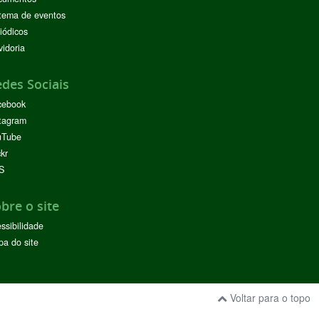
tema de eventos
iódicos
idoria
des Sociais
cebook
tagram
uTube
ckr
S
bre o site
ssibilidade
a do site
Voltar para o topo