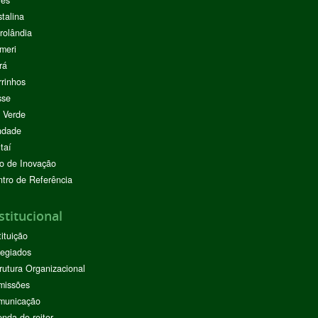
res
stalina
rolândia
meri
rá
rinhos
sse
 Verde
ndade
taí
o de Inovação
tro de Referência
stitucional
tituição
egiados
rutura Organizacional
missões
municação
nda do reitor