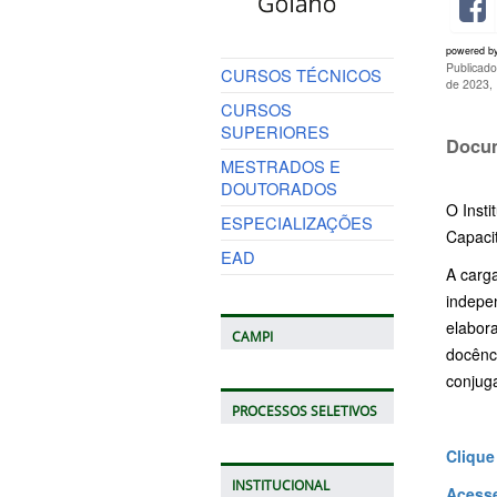
powered b
Publicado
CURSOS TÉCNICOS
de 2023,
CURSOS
SUPERIORES
Docum
MESTRADOS E
DOUTORADOS
O Insti
ESPECIALIZAÇÕES
Capacit
EAD
A carga
indepe
elabora
CAMPI
docênci
conjuga
PROCESSOS SELETIVOS
Clique
INSTITUCIONAL
Acesse