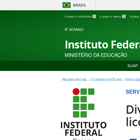
BRASIL
Ir para o conteúdo
1
Ir para o menu
2
Ir par
IF GOIANO
Instituto Fede
MINISTÉRIO DA EDUCAÇÃO
SUAP
PÁGINA INICIAL
>
ÚLTIMAS NOTÍCIAS
>
DIVULGA
SERV
Di
li