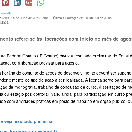
y
social2s
: Terça, 18 de Julho de 2023, 09h13
|
Última atualização em Quinta, 20 de Julho
 12h32
ento refere-se às liberações com início no mês de agos
tuto Federal Goiano (IF Goiano) divulga resultado preliminar do Edital
ação, com liberação prevista para agosto.
 horária do conjunto de ações de desenvolvimento deverá ser superior
ndentemente do tipo de ação a ser realizada. A licença serve para pa
ção de monografia, trabalho de conclusão de curso, dissertação de me
a ou estágio pós-doutoral. Vale, ainda, para participação em curso pr
do com atividades práticas em posto de trabalho em órgão público, ou
 e veja resultado preliminar
 os documentos deste edital