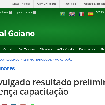
Simplifique!
Comunica BR
Participe
Acesso à infor
ACESSI
a a busca
3
Ir para o rodapé
4
ral Goiano
Contato
Pag Tesouro
Biblioteca
AVA - Moodle
Documentos
Sis
DO RESULTADO PRELIMINAR PARA LICENÇA CAPACITAÇÃO
IDORES
vulgado resultado prelimi
cença capacitação