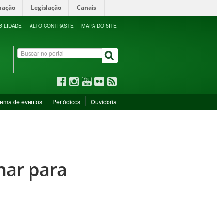
mação
Legislação
Canais
BILIDADE
ALTO CONTRASTE
MAPA DO SITE
tema de eventos
Periódicos
Ouvidoria
nar para