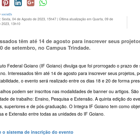
y
social2s
: Sexta, 04 de Agosto de 2023, 15h47
|
Última atualização em Quarta, 09 de
e 2023, 13h10
essados têm até
14 de agosto
para inscrever seus projeto
20 de setembro
, no Campus Trindade.
tuto Federal Goiano (IF Goiano) divulga que foi prorrogado o prazo de
no. Interessados têm até 14 de agosto para inscrever seus projetos, p
abilidade, o evento será realizado entre os dias 18 e 20 de forma pr
alhos podem ser inscritos nas modalidades de banner ou artigos. São 
ade de trabalho: Ensino, Pesquisa e Extensão. A quinta edição do eve
s, superiores e de pós-graduação. O Integra IF Goiano tem como objeti
sa e Extensão entre todas as unidades do IF Goiano.
 o sistema de inscrição do evento