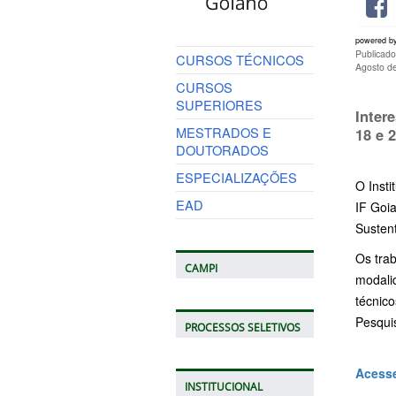
powered b
Publicado
CURSOS TÉCNICOS
Agosto d
CURSOS
SUPERIORES
Inter
MESTRADOS E
18 e 
DOUTORADOS
ESPECIALIZAÇÕES
O Insti
EAD
IF Goia
Sustent
Os trab
CAMPI
modalid
técnico
Pesqui
PROCESSOS SELETIVOS
Acesse
INSTITUCIONAL