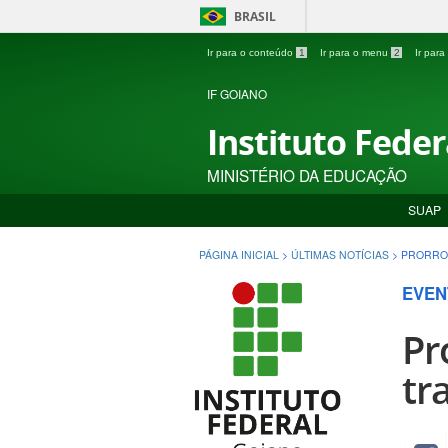
BRASIL
Ir para o conteúdo
1
Ir para o menu
2
Ir par
IF GOIANO
Instituto Fede
MINISTÉRIO DA EDUCAÇÃO
SUAP
PÁGINA INICIAL
>
ÚLTIMAS NOTÍCIAS
>
PRORROG
EVEN
Pr
tr