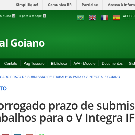
Simplifique!
Comunica BR
Participe
Acesso à infor
ACESSI
a a busca
3
Ir para o rodapé
4
ral Goiano
Contato
Pag Tesouro
Biblioteca
AVA - Moodle
Documentos
Sis
ADO PRAZO DE SUBMISSÃO DE TRABALHOS PARA O V INTEGRA IF GOIANO
TO
orrogado prazo de submis
abalhos para o V Integra I