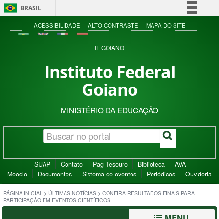
BRASIL
Simplifique!
ACESSIBILIDADE
ALTO CONTRASTE
MAPA DO SITE
Comunica BR
IF GOIANO
Participe
Instituto Federal
Acesso à informação
Goiano
Legislação
Canais
MINISTÉRIO DA EDUCAÇÃO
SUAP
Contato
Pag Tesouro
Biblioteca
AVA -
Moodle
Documentos
Sistema de eventos
Periódicos
Ouvidoria
PÁGINA INICIAL
>
ÚLTIMAS NOTÍCIAS
>
CONFIRA RESULTADOS FINAIS PARA
PARTICIPAÇÃO EM EVENTOS CIENTÍFICOS
MENU