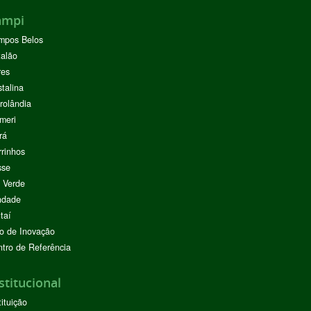
ampi
mpos Belos
alão
res
stalina
rolândia
meri
rá
rinhos
sse
 Verde
ndade
taí
o de Inovação
tro de Referência
stitucional
tituição