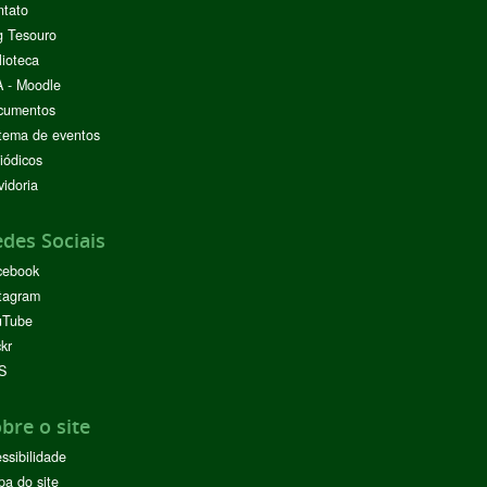
ntato
g Tesouro
lioteca
 - Moodle
cumentos
tema de eventos
iódicos
idoria
des Sociais
cebook
tagram
uTube
ckr
S
bre o site
ssibilidade
a do site