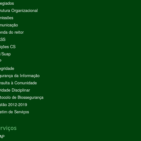
egiados
rutura Organizacional
missões
municação
nda do reitor
ASS
ições CS
I/Suap
P
egridade
urança da Informação
nsulta à Comunidade
vidade Disciplinar
tocolo de Biossegurança
stão 2012-2019
etim de Serviços
rviços
AP