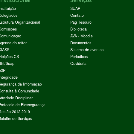
Instituição
SUAP
Colegiados
Contato
Estrutura Organizacional
Pag Tesouro
Comissões
Biblioteca
Comunicação
AVA - Moodle
Agenda do reitor
Documentos
SIASS
Sistema de eventos
Eleições CS
Periódicos
SEI/Suap
Ouvidoria
A3P
Integridade
Segurança da Informação
Consulta à Comunidade
Atividade Disciplinar
Protocolo de Biossegurança
Gestão 2012-2019
Boletim de Serviços