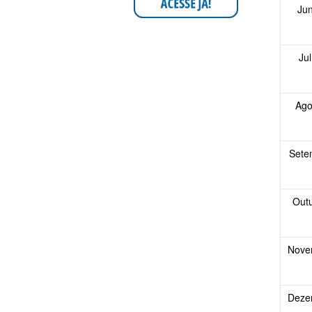
Ju
Ju
Ago
Sete
Out
Nove
Deze