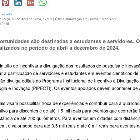
y
social2s
: Terça, 09 de Abril de 2024, 17h05
|
Última atualização em Quinta, 18 de Abril
 12h15
ortunidades são destinadas a estudantes e servidores. 
ealizados no período de abril a dezembro de 2024.
ntuito de incentivar a divulgação dos resultados de pesquisa e inovaç
zar a participação de servidores e estudantes em eventos científicos de 
ição divulga editais do Programa Institucional de Incentivo à Divulgaç
ogia e Inovação (PIPECTI). Os eventos apoiados devem acontecer de 
ais visam possibilitar troca de experiências e contribuir para a qualida
tivo para discentes é de até 1,5 mil reais para eventos que ocorrerã
stância de até 700 quilômetros. Para eventos em cidades com distânci
em, o valor sobe para até 3,5 mil reais e até 6 mil reais para eventos no