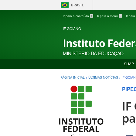
BRASIL
Ir para o conteúdo
1
Ir para o menu
2
Ir par
IF GOIANO
Instituto Fede
MINISTÉRIO DA EDUCAÇÃO
SUAP
PÁGINA INICIAL
>
ÚLTIMAS NOTÍCIAS
>
IF GOIA
PIPE
IF
pa