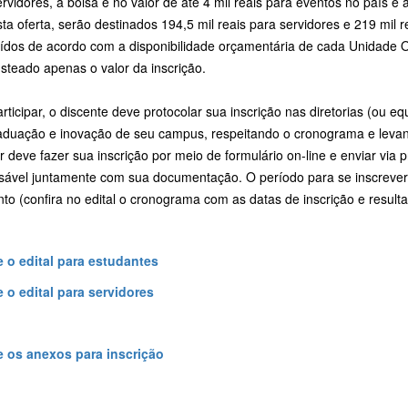
rvidores, a bolsa é no valor de até 4 mil reais para eventos no país e a
ta oferta, serão destinados 194,5 mil reais para servidores e 219 mil 
uídos de acordo com a disponibilidade orçamentária de cada Unidade O
steado apenas o valor da inscrição.
rticipar, o discente deve protocolar sua inscrição nas diretorias (ou e
aduação e inovação de seu campus, respeitando o cronograma e levan
r deve fazer sua inscrição por meio de formulário on-line e enviar via 
sável juntamente com sua documentação. O período para se inscreve
to (confira no edital o cronograma com as datas de inscrição e resul
 o edital para estudantes
 o edital para servidores
 os anexos para inscrição