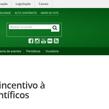
mação
Legislação
Canais
BILIDADE
ALTO CONTRASTE
MAPA DO SITE
tema de eventos
Periódicos
Ouvidoria
incentivo à
tíficos