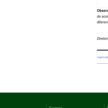
Obser
de aco
diferen
Direto
registra
Campi