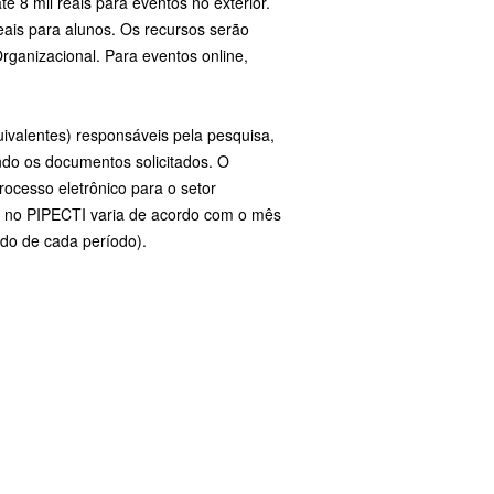
té 8 mil reais para eventos no exterior.
reais para alunos. Os recursos serão
rganizacional. Para eventos online,
quivalentes) responsáveis pela pesquisa,
do os documentos solicitados. O
processo eletrônico para o setor
r no PIPECTI varia de acordo com o mês
tado de cada período).