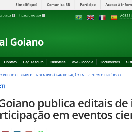
Simplifique!
Comunica BR
Participe
Acesso à infor
ACESSI
a a busca
3
Ir para o rodapé
4
ral Goiano
Contato
Pag Tesouro
Biblioteca
AVA - Moodle
Documentos
Sis
NO PUBLICA EDITAIS DE INCENTIVO À PARTICIPAÇÃO EM EVENTOS CIENTÍFICOS
CTI
 Goiano publica editais de 
rticipação em eventos cien