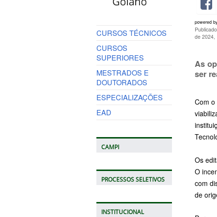
powered b
Publicado
CURSOS TÉCNICOS
de 2024,
CURSOS
SUPERIORES
As op
MESTRADOS E
ser r
DOUTORADOS
ESPECIALIZAÇÕES
Com o i
EAD
viabili
institu
Tecnol
CAMPI
Os edit
O incen
PROCESSOS SELETIVOS
com di
de orig
INSTITUCIONAL