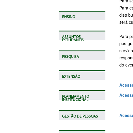
Para se
Para es
distrib
ENSINO
será cu
Para pa
ASSUNTOS
ESTUDANTIS
pós-gr
servido
PESQUISA
respon
do even
EXTENSÃO
Acesse
Acesse
PLANEJAMENTO
INSTITUCIONAL
Acesse
GESTÃO DE PESSOAS