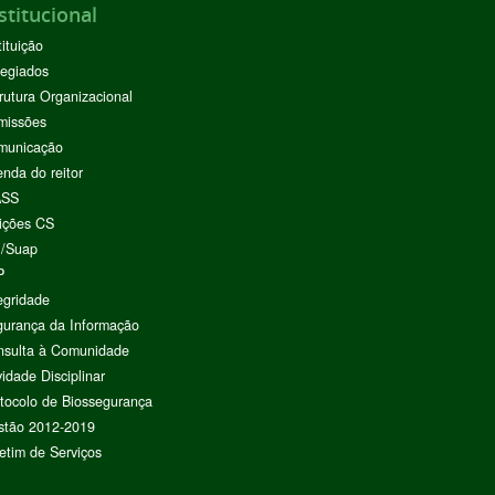
stitucional
tituição
egiados
rutura Organizacional
missões
municação
nda do reitor
ASS
ições CS
I/Suap
P
egridade
urança da Informação
nsulta à Comunidade
vidade Disciplinar
tocolo de Biossegurança
stão 2012-2019
etim de Serviços