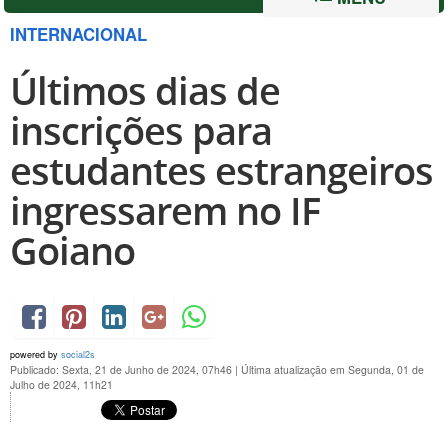
INTERNACIONAL
Últimos dias de
inscrições para
estudantes estrangeiros
ingressarem no IF
Goiano
powered by
social2s
Publicado: Sexta, 21 de Junho de 2024, 07h46
|
Última atualização em Segunda, 01 de
Julho de 2024, 11h21