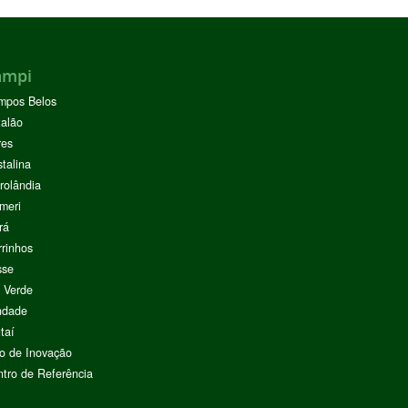
ampi
mpos Belos
alão
res
stalina
rolândia
meri
rá
rinhos
sse
 Verde
ndade
taí
o de Inovação
tro de Referência