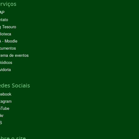
rviços
AP
ntato
g Tesouro
lioteca
 - Moodle
cumentos
tema de eventos
iódicos
idoria
des Sociais
cebook
tagram
uTube
ckr
S
bre o site