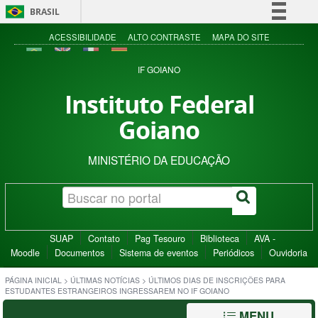
BRASIL
Simplifique!
ACESSIBILIDADE
ALTO CONTRASTE
MAPA DO SITE
Comunica BR
IF GOIANO
Participe
Instituto Federal
Acesso à informação
Goiano
Legislação
Canais
MINISTÉRIO DA EDUCAÇÃO
SUAP
Contato
Pag Tesouro
Biblioteca
AVA -
Moodle
Documentos
Sistema de eventos
Periódicos
Ouvidoria
PÁGINA INICIAL
>
ÚLTIMAS NOTÍCIAS
>
ÚLTIMOS DIAS DE INSCRIÇÕES PARA
ESTUDANTES ESTRANGEIROS INGRESSAREM NO IF GOIANO
MENU