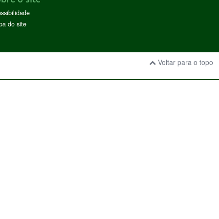
ssibilidade
a do site
Voltar para o topo