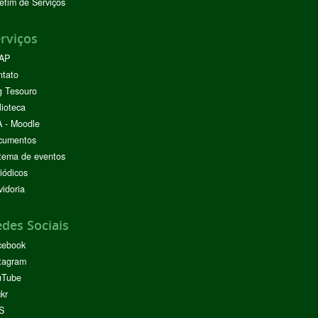
etim de Serviços
rviços
AP
ntato
g Tesouro
lioteca
 - Moodle
cumentos
tema de eventos
iódicos
idoria
des Sociais
cebook
tagram
uTube
ckr
S