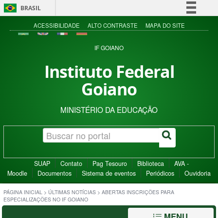
BRASIL
Simplifique!
ACESSIBILIDADE
ALTO CONTRASTE
MAPA DO SITE
Comunica BR
IF GOIANO
Participe
Instituto Federal
Acesso à informação
Goiano
Legislação
Canais
MINISTÉRIO DA EDUCAÇÃO
SUAP
Contato
Pag Tesouro
Biblioteca
AVA -
Moodle
Documentos
Sistema de eventos
Periódicos
Ouvidoria
PÁGINA INICIAL
>
ÚLTIMAS NOTÍCIAS
>
ABERTAS INSCRIÇÕES PARA
ESPECIALIZAÇÕES NO IF GOIANO
MENU