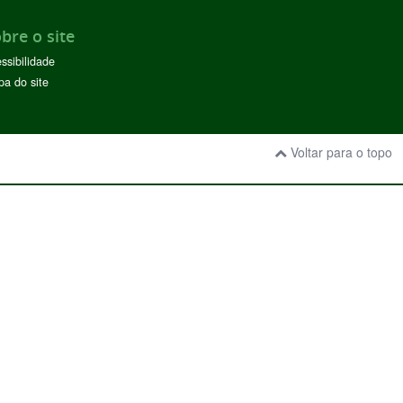
bre o site
ssibilidade
a do site
Voltar para o topo