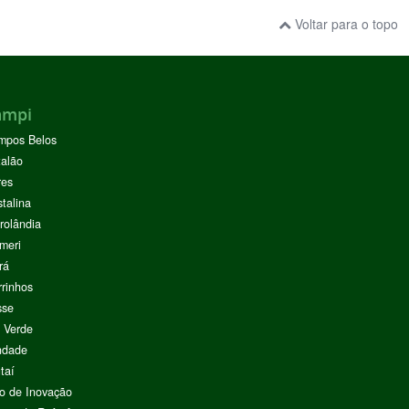
Voltar para o topo
ampi
mpos Belos
alão
res
stalina
rolândia
meri
rá
rinhos
sse
 Verde
ndade
taí
o de Inovação