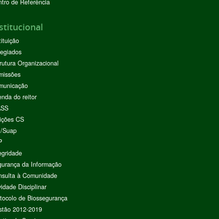
tro de Referência
stitucional
tituição
egiados
rutura Organizacional
missões
municação
nda do reitor
ASS
ições CS
I/Suap
P
egridade
urança da Informação
nsulta à Comunidade
vidade Disciplinar
tocolo de Biossegurança
stão 2012-2019