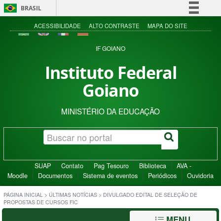
BRASIL
Simplifique!
ACESSIBILIDADE
ALTO CONTRASTE
MAPA DO SITE
Comunica BR
IF GOIANO
Participe
Instituto Federal
Acesso à informação
Goiano
Legislação
Canais
MINISTÉRIO DA EDUCAÇÃO
SUAP
Contato
Pag Tesouro
Biblioteca
AVA -
Moodle
Documentos
Sistema de eventos
Periódicos
Ouvidoria
PÁGINA INICIAL
>
ÚLTIMAS NOTÍCIAS
>
DIVULGADO EDITAL DE SELEÇÃO DE
PROPOSTAS DE CURSOS FIC
MENU