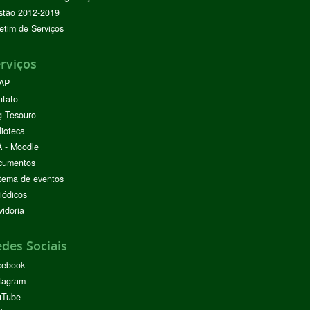
stão 2012-2019
etim de Serviços
rviços
AP
ntato
g Tesouro
lioteca
 - Moodle
cumentos
tema de eventos
iódicos
idoria
des Sociais
cebook
tagram
uTube