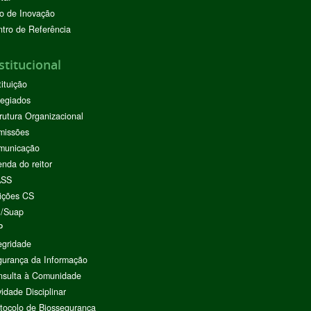
o de Inovação
tro de Referência
stitucional
tituição
egiados
rutura Organizacional
missões
municação
nda do reitor
ASS
ições CS
I/Suap
P
egridade
urança da Informação
nsulta à Comunidade
vidade Disciplinar
tocolo de Biossegurança