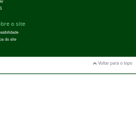
ckr
S
bre o site
ssibilidade
a do site
Voltar para o topo