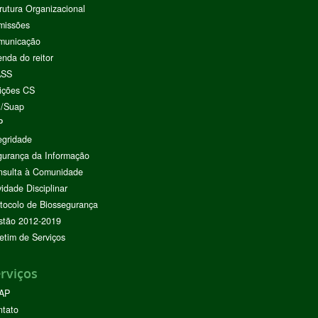
rutura Organizacional
missões
municação
nda do reitor
ASS
ições CS
I/Suap
P
egridade
urança da Informação
nsulta à Comunidade
vidade Disciplinar
tocolo de Biossegurança
stão 2012-2019
etim de Serviços
rviços
AP
ntato