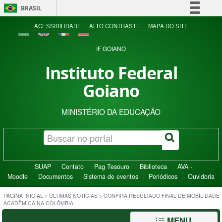
BRASIL
Simplifique!
ACESSIBILIDADE
ALTO CONTRASTE
MAPA DO SITE
Comunica BR
IF GOIANO
Participe
Instituto Federal
Acesso à informação
Goiano
Legislação
Canais
MINISTÉRIO DA EDUCAÇÃO
SUAP
Contato
Pag Tesouro
Biblioteca
AVA -
Moodle
Documentos
Sistema de eventos
Periódicos
Ouvidoria
PÁGINA INICIAL
>
ÚLTIMAS NOTÍCIAS
>
CONFIRA RESULTADO FINAL DE MOBILIDADE
ACADÊMICA NA COLÔMBIA
MENU