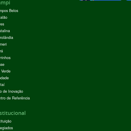
ampi
mpos Belos
alão
res
stalina
rolândia
meri
rá
rinhos
sse
 Verde
ndade
taí
o de Inovação
tro de Referência
stitucional
tituição
egiados