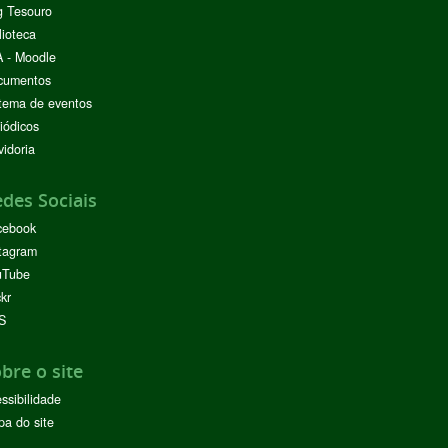
g Tesouro
lioteca
 - Moodle
cumentos
tema de eventos
iódicos
idoria
des Sociais
cebook
tagram
uTube
ckr
S
bre o site
ssibilidade
a do site