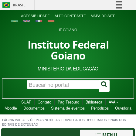
BRASIL
Simplifique!
ACESSIBILIDADE
ALTO CONTRASTE
MAPA DO SITE
Comunica BR
IF GOIANO
Participe
Instituto Federal
Acesso à informação
Goiano
Legislação
Canais
MINISTÉRIO DA EDUCAÇÃO
SUAP
Contato
Pag Tesouro
Biblioteca
AVA -
Moodle
Documentos
Sistema de eventos
Periódicos
Ouvidoria
PÁGINA INICIAL
>
ÚLTIMAS NOTÍCIAS
>
DIVULGADOS RESULTADOS FINAIS DOS
EDITAIS DE EXTENSÃO
MENU