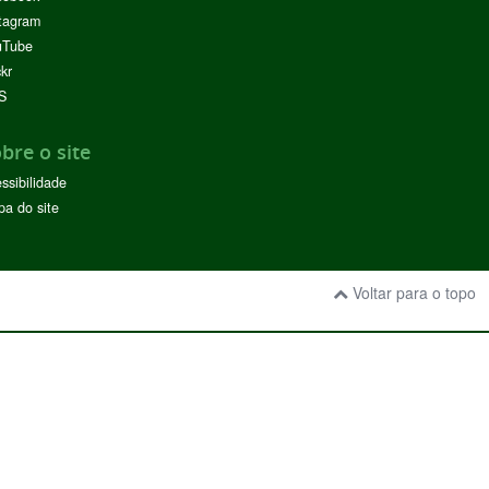
tagram
uTube
ckr
S
bre o site
ssibilidade
a do site
Voltar para o topo