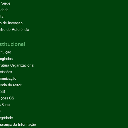
 Verde
ndade
taí
o de Inovação
tro de Referência
stitucional
tituição
egiados
rutura Organizacional
missões
municação
nda do reitor
ASS
ições CS
I/Suap
P
egridade
urança da Informação