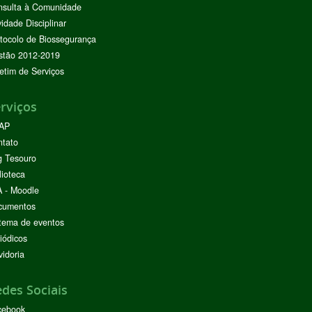
nsulta à Comunidade
vidade Disciplinar
tocolo de Biossegurança
stão 2012-2019
etim de Serviços
rviços
AP
ntato
g Tesouro
lioteca
 - Moodle
cumentos
tema de eventos
iódicos
idoria
des Sociais
cebook