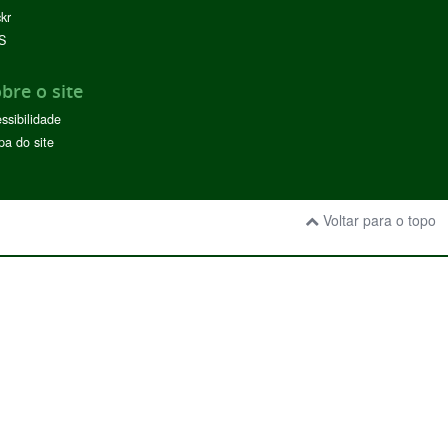
ckr
S
bre o site
ssibilidade
a do site
Voltar para o topo