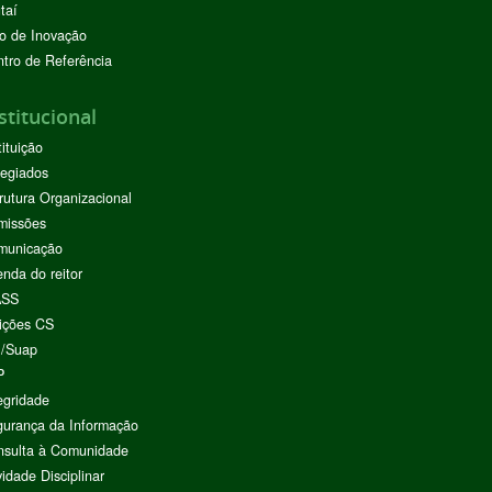
taí
o de Inovação
tro de Referência
stitucional
tituição
egiados
rutura Organizacional
missões
municação
nda do reitor
ASS
ições CS
I/Suap
P
egridade
urança da Informação
nsulta à Comunidade
vidade Disciplinar