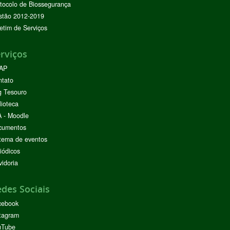
tocolo de Biossegurança
stão 2012-2019
etim de Serviços
rviços
AP
ntato
g Tesouro
lioteca
 - Moodle
cumentos
tema de eventos
iódicos
idoria
des Sociais
cebook
tagram
uTube