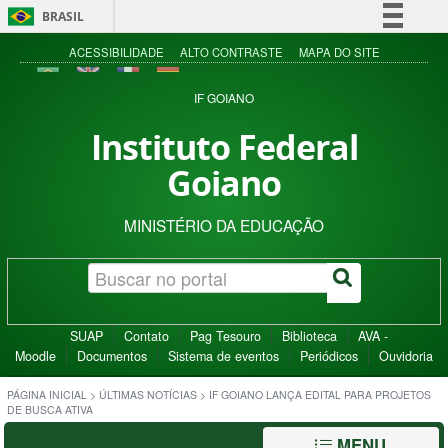
BRASIL
Simplifique!
ACESSIBILIDADE
ALTO CONTRASTE
MAPA DO SITE
Comunica BR
IF GOIANO
Participe
Instituto Federal
Acesso à informação
Goiano
Legislação
Canais
MINISTÉRIO DA EDUCAÇÃO
SUAP
Contato
Pag Tesouro
Biblioteca
AVA -
Moodle
Documentos
Sistema de eventos
Periódicos
Ouvidoria
PÁGINA INICIAL
>
ÚLTIMAS NOTÍCIAS
>
IF GOIANO LANÇA EDITAL PARA PROJETOS
DE BUSCA ATIVA
MENU