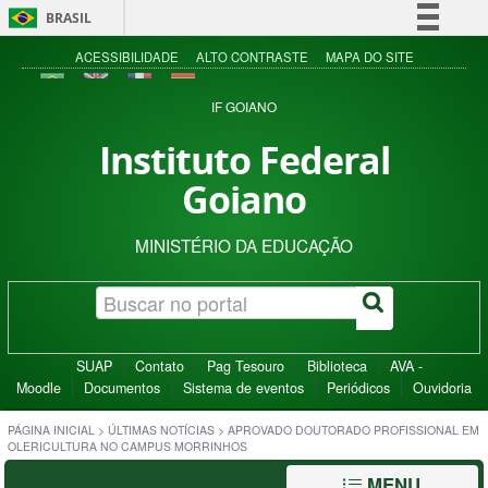
BRASIL
Simplifique!
ACESSIBILIDADE
ALTO CONTRASTE
MAPA DO SITE
Comunica BR
IF GOIANO
Participe
Instituto Federal
Acesso à informação
Goiano
Legislação
Canais
MINISTÉRIO DA EDUCAÇÃO
SUAP
Contato
Pag Tesouro
Biblioteca
AVA -
Moodle
Documentos
Sistema de eventos
Periódicos
Ouvidoria
PÁGINA INICIAL
>
ÚLTIMAS NOTÍCIAS
>
APROVADO DOUTORADO PROFISSIONAL EM
OLERICULTURA NO CAMPUS MORRINHOS
MENU