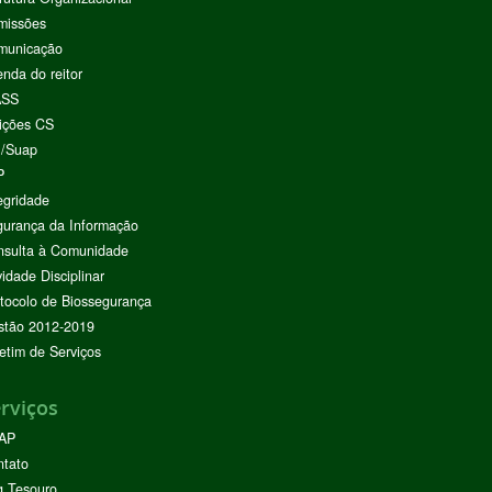
missões
municação
nda do reitor
ASS
ições CS
I/Suap
P
egridade
urança da Informação
nsulta à Comunidade
vidade Disciplinar
tocolo de Biossegurança
stão 2012-2019
etim de Serviços
rviços
AP
ntato
g Tesouro