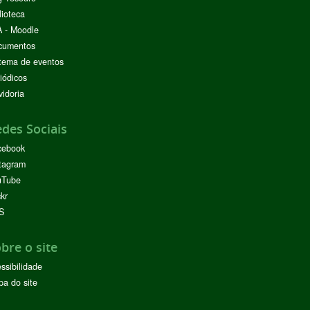
lioteca
 - Moodle
cumentos
tema de eventos
iódicos
idoria
des Sociais
cebook
tagram
uTube
ckr
S
bre o site
ssibilidade
a do site