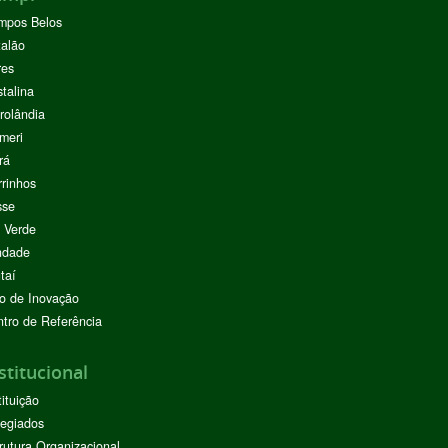
mpos Belos
alão
res
stalina
rolândia
meri
rá
rinhos
sse
 Verde
ndade
taí
o de Inovação
tro de Referência
stitucional
tituição
egiados
rutura Organizacional