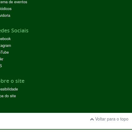
tema de eventos
iódicos
idoria
des Sociais
cebook
tagram
uTube
ckr
S
bre o site
ssibilidade
a do site
Voltar para o topo