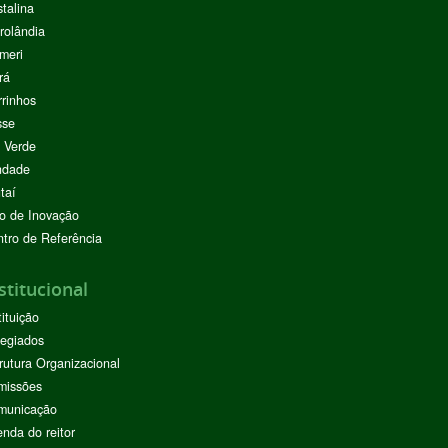
stalina
rolândia
meri
rá
rinhos
sse
 Verde
ndade
taí
o de Inovação
tro de Referência
stitucional
tituição
egiados
rutura Organizacional
missões
municação
nda do reitor