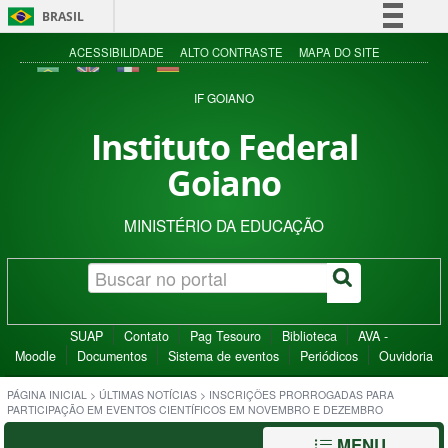
BRASIL
Simplifique!
ACESSIBILIDADE
ALTO CONTRASTE
MAPA DO SITE
Comunica BR
IF GOIANO
Participe
Instituto Federal
Acesso à informação
Goiano
Legislação
Canais
MINISTÉRIO DA EDUCAÇÃO
SUAP
Contato
Pag Tesouro
Biblioteca
AVA -
Moodle
Documentos
Sistema de eventos
Periódicos
Ouvidoria
PÁGINA INICIAL
>
ÚLTIMAS NOTÍCIAS
>
INSCRIÇÕES PRORROGADAS PARA
PARTICIPAÇÃO EM EVENTOS CIENTÍFICOS EM NOVEMBRO E DEZEMBRO
MENU