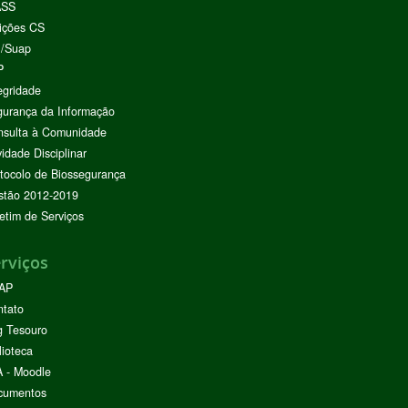
ASS
ições CS
I/Suap
P
egridade
urança da Informação
nsulta à Comunidade
vidade Disciplinar
tocolo de Biossegurança
stão 2012-2019
etim de Serviços
rviços
AP
ntato
g Tesouro
lioteca
 - Moodle
cumentos