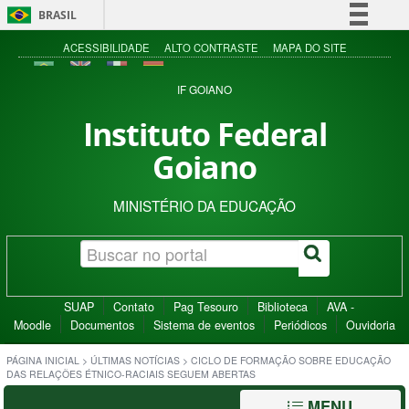
BRASIL
Simplifique!
ACESSIBILIDADE
ALTO CONTRASTE
MAPA DO SITE
Comunica BR
IF GOIANO
Participe
Instituto Federal
Acesso à informação
Goiano
Legislação
Canais
MINISTÉRIO DA EDUCAÇÃO
SUAP
Contato
Pag Tesouro
Biblioteca
AVA -
Moodle
Documentos
Sistema de eventos
Periódicos
Ouvidoria
PÁGINA INICIAL
>
ÚLTIMAS NOTÍCIAS
>
CICLO DE FORMAÇÃO SOBRE EDUCAÇÃO
DAS RELAÇÕES ÉTNICO-RACIAIS SEGUEM ABERTAS
MENU