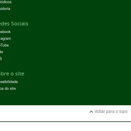
iódicos
idoria
des Sociais
cebook
tagram
uTube
ckr
S
bre o site
ssibilidade
a do site
Voltar para o topo