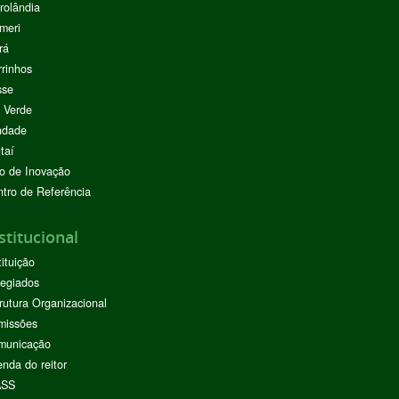
rolândia
meri
rá
rinhos
sse
 Verde
ndade
taí
o de Inovação
tro de Referência
stitucional
tituição
egiados
rutura Organizacional
missões
municação
nda do reitor
ASS