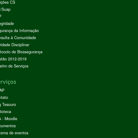
ições CS
I/Suap
P
egridade
urança da Informação
nsulta à Comunidade
vidade Disciplinar
tocolo de Biossegurança
stão 2012-2019
etim de Serviços
rviços
AP
ntato
g Tesouro
lioteca
 - Moodle
cumentos
tema de eventos