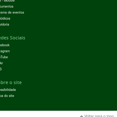
 - Moodle
cumentos
tema de eventos
iódicos
idoria
des Sociais
cebook
tagram
uTube
ckr
S
bre o site
ssibilidade
a do site
Voltar para o topo