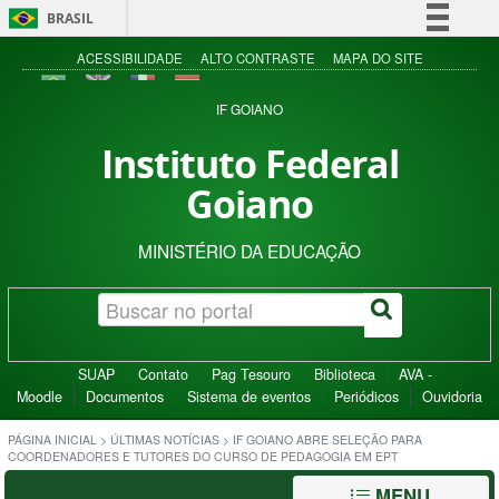
BRASIL
Simplifique!
ACESSIBILIDADE
ALTO CONTRASTE
MAPA DO SITE
Comunica BR
IF GOIANO
Participe
Instituto Federal
Acesso à informação
Goiano
Legislação
Canais
MINISTÉRIO DA EDUCAÇÃO
SUAP
Contato
Pag Tesouro
Biblioteca
AVA -
Moodle
Documentos
Sistema de eventos
Periódicos
Ouvidoria
PÁGINA INICIAL
>
ÚLTIMAS NOTÍCIAS
>
IF GOIANO ABRE SELEÇÃO PARA
COORDENADORES E TUTORES DO CURSO DE PEDAGOGIA EM EPT
MENU