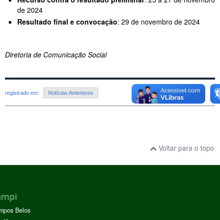
de 2024
Resultado final e convocação
: 29 de novembro de 2024
Diretoria de Comunicação Social
registrado em:
Notícias Anteriores
Voltar para o topo
ampi
mpos Belos