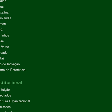
alão
res
stalina
rolândia
meri
rá
rinhos
sse
 Verde
ndade
taí
o de Inovação
tro de Referência
stitucional
tituição
egiados
rutura Organizacional
missões