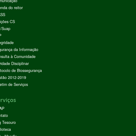
municação
nda do reitor
ASS
ições CS
I/Suap
P
egridade
urança da Informação
nsulta à Comunidade
vidade Disciplinar
tocolo de Biossegurança
stão 2012-2019
etim de Serviços
rviços
AP
ntato
g Tesouro
lioteca