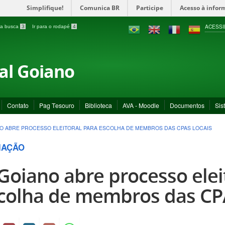
Simplifique!
Comunica BR
Participe
Acesso à infor
ACESSI
a a busca
3
Ir para o rodapé
4
ral Goiano
Contato
Pag Tesouro
Biblioteca
AVA - Moodle
Documentos
Sis
NO ABRE PROCESSO ELEITORAL PARA ESCOLHA DE MEMBROS DAS CPAS LOCAIS
IAÇÃO
 Goiano abre processo elei
colha de membros das CPA