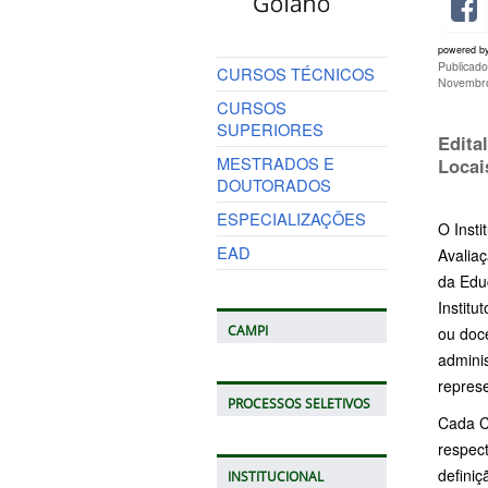
powered b
Publicad
CURSOS TÉCNICOS
Novembro
CURSOS
SUPERIORES
Edita
MESTRADOS E
Locai
DOUTORADOS
ESPECIALIZAÇÕES
O Inst
EAD
Avaliaç
da Edu
Institu
CAMPI
ou doce
adminis
represe
PROCESSOS SELETIVOS
Cada C
respect
definiç
INSTITUCIONAL