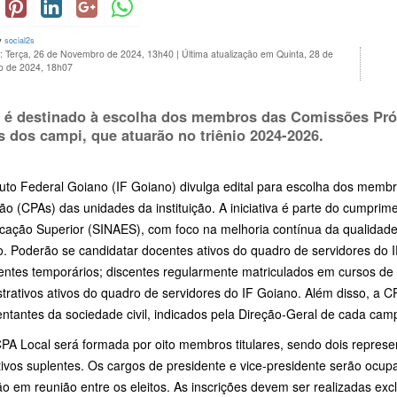
y
social2s
o: Terça, 26 de Novembro de 2024, 13h40
|
Última atualização em Quinta, 28 de
 de 2024, 18h07
l é destinado à escolha dos membros das Comissões Pró
s dos campi, que atuarão no triênio 2024-2026.
ituto Federal Goiano (IF Goiano) divulga edital para escolha dos mem
ão (CPAs) das unidades da instituição. A iniciativa é parte do cumpri
cação Superior (SINAES), com foco na melhoria contínua da qualidade
to. Poderão se candidatar docentes ativos do quadro de servidores do 
ntes temporários; discentes regularmente matriculados em cursos de ní
trativos ativos do quadro de servidores do IF Goiano. Além disso, a 
ntantes da sociedade civil, indicados pela Direção-Geral de cada cam
PA Local será formada por oito membros titulares, sendo dois repres
ivos suplentes. Os cargos de presidente e vice-presidente serão ocup
ão em reunião entre os eleitos. As inscrições devem ser realizadas ex