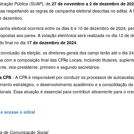
stração Pública (SUAP), de
27 de novembro a 2 de dezembro de 20
as respeitando as regras de campanha eleitoral descritas no edital. A 
de dezembro.
anha eleitoral ocorrerá entre os dias 6 e 10 de dezembro de 2024, pe
ropostas aos pares. A votação eletrônica será realizada no dia 12 de 
do final no dia
17 de dezembro de 2024
.
conclusão da eleição, os diretores-gerais dos campi terão até o dia 2
as com a composição final das CPAs Locais, incluindo titulares, suple
nte, vice-presidente, primeiro e segundo secretários.
a CPA
- A CPA é responsável por conduzir os processos de autoavaliaç
amento estratégico, o desenvolvimento acadêmico e a consolidação da 
onais. Essa atuação é essencial para contribuir ativamente para o cr
 e acesse o edital
ria de Comunicação Social