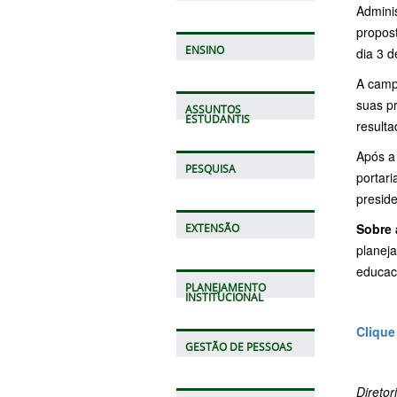
Admini
propost
ENSINO
dia 3 
A camp
suas p
ASSUNTOS
ESTUDANTIS
resulta
Após a 
PESQUISA
portari
preside
Sobre 
EXTENSÃO
planej
educaci
PLANEJAMENTO
INSTITUCIONAL
Clique
GESTÃO DE PESSOAS
Direto