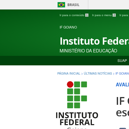
BRASIL
Ir para o conteúdo
1
Ir para o menu
2
Ir par
IF GOIANO
Instituto Fede
MINISTÉRIO DA EDUCAÇÃO
SUAP
PÁGINA INICIAL
>
ÚLTIMAS NOTÍCIAS
>
IF GOIA
AVAL
IF
es