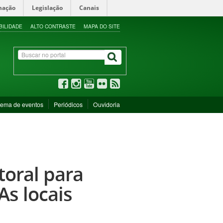
mação
Legislação
Canais
BILIDADE
ALTO CONTRASTE
MAPA DO SITE
tema de eventos
Periódicos
Ouvidoria
toral para
s locais