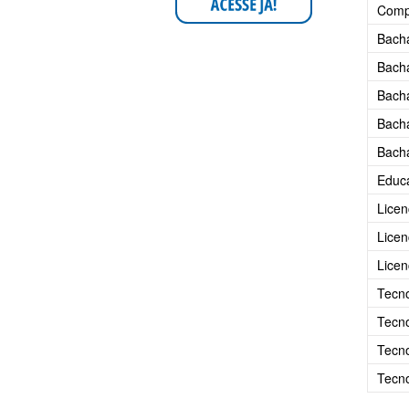
Comp
Bacha
Bacha
Bacha
Bach
Bacha
Educa
Licen
Licen
Licen
Tecno
Tecn
Tecno
Tecno