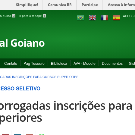
Simplifique!
Comunica BR
Participe
Acesso à infor
ACESSI
a a busca
3
Ir para o rodapé
4
ral Goiano
Contato
Pag Tesouro
Biblioteca
AVA - Moodle
Documentos
Sis
GADAS INSCRIÇÕES PARA CURSOS SUPERIORES
ESSO SELETIVO
orrogadas inscrições para
periores