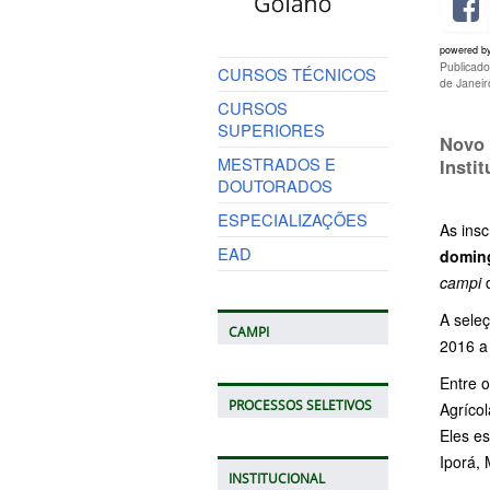
powered b
Publicad
CURSOS TÉCNICOS
de Janei
CURSOS
SUPERIORES
Novo 
MESTRADOS E
Instit
DOUTORADOS
ESPECIALIZAÇÕES
As ins
EAD
domin
campi
d
A sele
CAMPI
2016 a 
Entre o
PROCESSOS SELETIVOS
Agrícol
Eles es
Iporá, 
INSTITUCIONAL