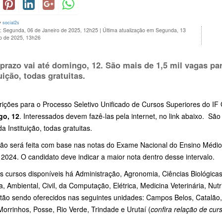
y
social2s
o: Segunda, 06 de Janeiro de 2025, 12h25
|
Última atualização em Segunda, 13
ro de 2025, 13h26
prazo vai até
domingo, 12
. São mais de 1,5 mil vagas p
uição, todas gratuitas.
crições para o Processo Seletivo Unificado de Cursos Superiores do IF
go, 12
. Interessados devem fazê-las pela internet, no link abaixo. S
a Instituição, todas gratuitas.
ção será feita com base nas notas do Exame Nacional do Ensino Médi
2024. O candidato deve indicar a maior nota dentro desse intervalo.
s cursos disponíveis há Administração, Agronomia, Ciências Biológica
a, Ambiental, Civil, da Computação, Elétrica, Medicina Veterinária, Nut
tão sendo oferecidos nas seguintes unidades: Campos Belos, Catalão, C
Morrinhos, Posse, Rio Verde, Trindade e Urutaí (
confira relação de curs