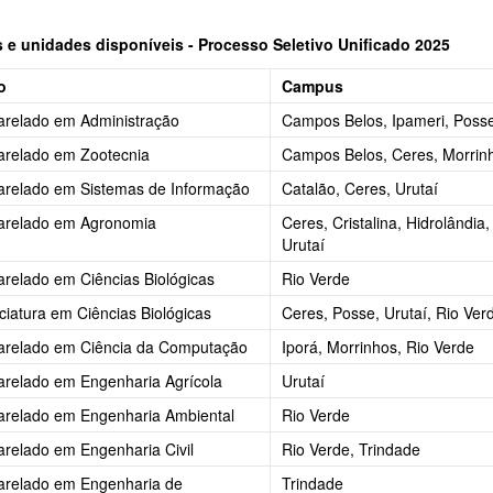
 e unidades disponíveis - Processo Seletivo Unificado 2025
o
Campus
arelado em Administração
Campos Belos, Ipameri, Posse
arelado em Zootecnia
Campos Belos, Ceres, Morrinh
arelado em Sistemas de Informação
Catalão, Ceres, Urutaí
arelado em Agronomia
Ceres, Cristalina, Hidrolândia
Urutaí
relado em Ciências Biológicas
Rio Verde
ciatura em Ciências Biológicas
Ceres, Posse, Urutaí, Rio Ver
arelado em Ciência da Computação
Iporá, Morrinhos, Rio Verde
relado em Engenharia Agrícola
Urutaí
arelado em Engenharia Ambiental
Rio Verde
relado em Engenharia Civil
Rio Verde, Trindade
arelado em Engenharia de
Trindade