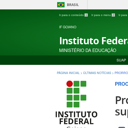
BRASIL
Ir para o conteúdo
1
Ir para o menu
2
Ir par
IF GOIANO
Instituto Fede
MINISTÉRIO DA EDUCAÇÃO
SUAP
PÁGINA INICIAL
>
ÚLTIMAS NOTÍCIAS
>
PRORRO
PROC
Pr
su