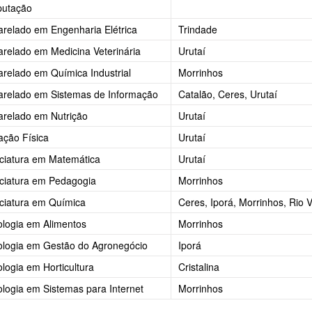
utação
relado em Engenharia Elétrica
Trindade
relado em Medicina Veterinária
Urutaí
relado em Química Industrial
Morrinhos
arelado em Sistemas de Informação
Catalão, Ceres, Urutaí
relado em Nutrição
Urutaí
ção Física
Urutaí
ciatura em Matemática
Urutaí
ciatura em Pedagogia
Morrinhos
ciatura em Química
Ceres, Iporá, Morrinhos, Rio V
logia em Alimentos
Morrinhos
ologia em Gestão do Agronegócio
Iporá
logia em Horticultura
Cristalina
logia em Sistemas para Internet
Morrinhos