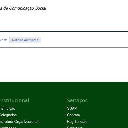
ria de Comunicação Social
do em:
Notícias Anteriores
Institucional
Serviços
Instituição
SUAP
Colegiados
Contato
Estrutura Organizacional
Pag Tesouro
Comissões
Biblioteca