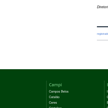
Direto
registra
Campi
Campos Belos
Catalão
Ceres
Cristalina