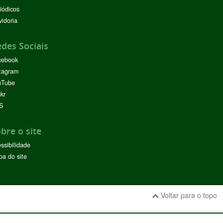
iódicos
idoria
des Sociais
cebook
tagram
uTube
ckr
S
bre o site
ssibilidade
a do site
Voltar para o topo