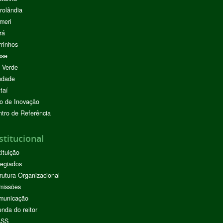
rolândia
meri
rá
rinhos
sse
 Verde
ndade
taí
o de Inovação
tro de Referência
stitucional
tituição
egiados
rutura Organizacional
missões
municação
nda do reitor
ASS