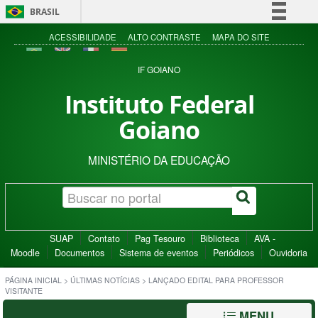
BRASIL
Simplifique!
ACESSIBILIDADE
ALTO CONTRASTE
MAPA DO SITE
Comunica BR
IF GOIANO
Participe
Instituto Federal
Acesso à informação
Goiano
Legislação
Canais
MINISTÉRIO DA EDUCAÇÃO
SUAP
Contato
Pag Tesouro
Biblioteca
AVA -
Moodle
Documentos
Sistema de eventos
Periódicos
Ouvidoria
PÁGINA INICIAL
>
ÚLTIMAS NOTÍCIAS
>
LANÇADO EDITAL PARA PROFESSOR
VISITANTE
MENU