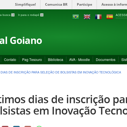
Simplifique!
Comunica BR
Participe
Acesso à infor
ACESSI
a a busca
3
Ir para o rodapé
4
ral Goiano
Contato
Pag Tesouro
Biblioteca
AVA - Moodle
Documentos
Sis
 DIAS DE INSCRIÇÃO PARA SELEÇÃO DE BOLSISTAS EM INOVAÇÃO TECNOLÓGICA
timos dias de inscrição pa
lsistas em Inovação Tecno