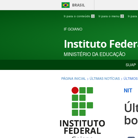
BRASIL
Ir para o conteúdo
1
Ir para o menu
2
Ir par
IF GOIANO
Instituto Fede
MINISTÉRIO DA EDUCAÇÃO
SUAP
PÁGINA INICIAL
>
ÚLTIMAS NOTÍCIAS
>
ÚLTIMOS
NIT
Úl
bo