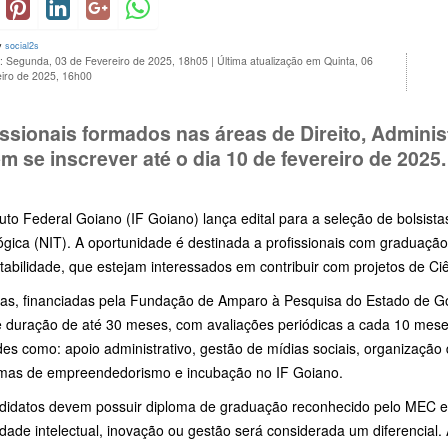
y
social2s
o: Segunda, 03 de Fevereiro de 2025, 18h05
|
Última atualização em Quinta, 06
iro de 2025, 16h00
issionais formados nas áreas de Direito, Adminis
m se inscrever até o dia 10 de fevereiro de 2025.
tuto Federal Goiano (IF Goiano) lança edital para a seleção de bolsis
ógica (NIT). A oportunidade é destinada a profissionais com graduaçã
abilidade, que estejam interessados em contribuir com projetos de Ci
sas, financiadas pela Fundação de Amparo à Pesquisa do Estado de G
e duração de até 30 meses, com avaliações periódicas a cada 10 me
des como: apoio administrativo, gestão de mídias sociais, organizaçã
mas de empreendedorismo e incubação no IF Goiano.
didatos devem possuir diploma de graduação reconhecido pelo MEC 
dade intelectual, inovação ou gestão será considerada um diferencial. 