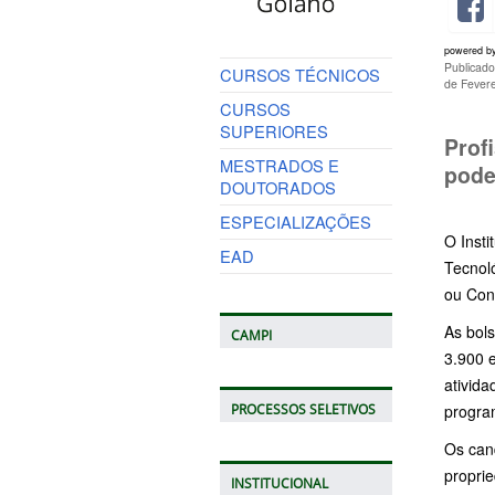
powered b
Publicad
CURSOS TÉCNICOS
de Fevere
CURSOS
SUPERIORES
Prof
MESTRADOS E
pode
DOUTORADOS
ESPECIALIZAÇÕES
O Insti
EAD
Tecnol
ou Cont
As bol
CAMPI
3.900 
ativida
progra
PROCESSOS SELETIVOS
Os can
proprie
INSTITUCIONAL