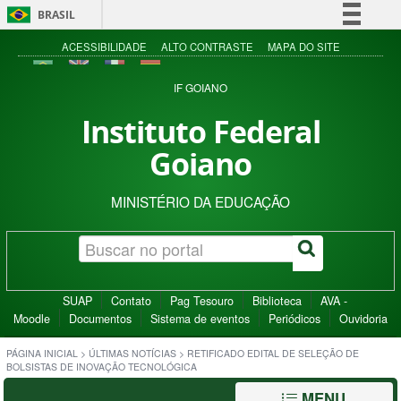
BRASIL
Simplifique!
ACESSIBILIDADE
ALTO CONTRASTE
MAPA DO SITE
Comunica BR
IF GOIANO
Participe
Instituto Federal
Acesso à informação
Goiano
Legislação
Canais
MINISTÉRIO DA EDUCAÇÃO
SUAP
Contato
Pag Tesouro
Biblioteca
AVA -
Moodle
Documentos
Sistema de eventos
Periódicos
Ouvidoria
PÁGINA INICIAL
>
ÚLTIMAS NOTÍCIAS
>
RETIFICADO EDITAL DE SELEÇÃO DE
BOLSISTAS DE INOVAÇÃO TECNOLÓGICA
MENU