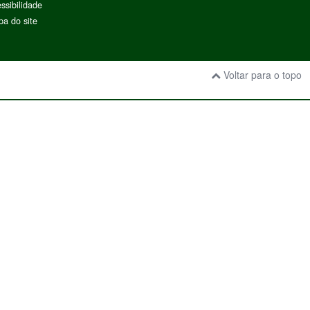
ssibilidade
a do site
Voltar para o topo