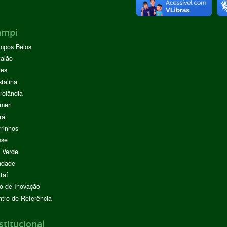
ampi
mpos Belos
alão
res
stalina
rolândia
meri
rá
rinhos
sse
 Verde
ndade
taí
o de Inovação
tro de Referência
stitucional