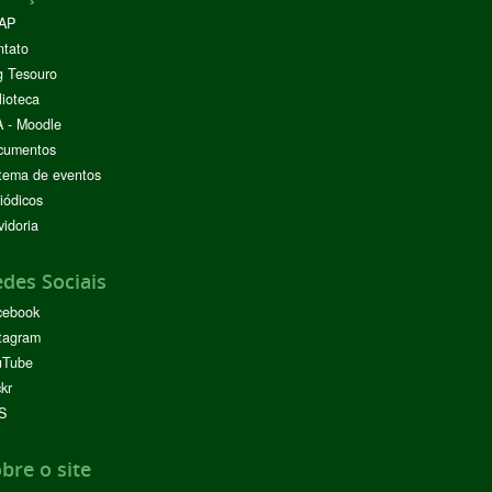
AP
ntato
g Tesouro
lioteca
 - Moodle
cumentos
tema de eventos
iódicos
idoria
des Sociais
cebook
tagram
uTube
ckr
S
bre o site