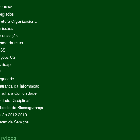
tituição
egiados
rutura Organizacional
missões
municação
nda do reitor
ASS
ições CS
I/Suap
P
egridade
urança da Informação
nsulta à Comunidade
vidade Disciplinar
tocolo de Biossegurança
stão 2012-2019
etim de Serviços
rviços